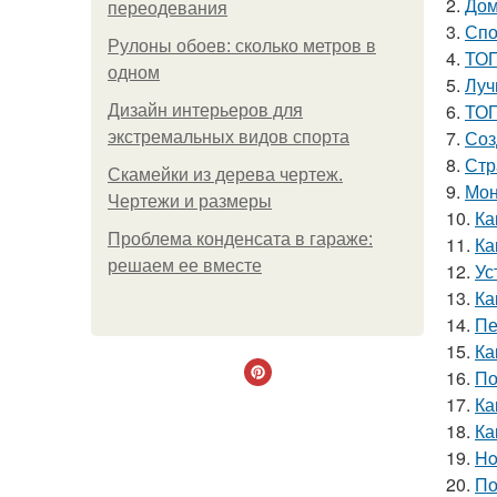
2.
Дом
переодевания
3.
Спо
Рулоны обоев: сколько метров в
4.
ТОП
одном
5.
Луч
6.
ТОП
Дизайн интерьеров для
7.
Соз
экстремальных видов спорта
8.
Стр
Скамейки из дерева чертеж.
9.
Мон
Чертежи и размеры
10.
Ка
Проблема конденсата в гараже:
11.
Ка
решаем ее вместе
12.
Ус
13.
Ка
14.
Пе
15.
Ка
16.
По
17.
Ка
18.
Ка
19.
Ho
20.
По