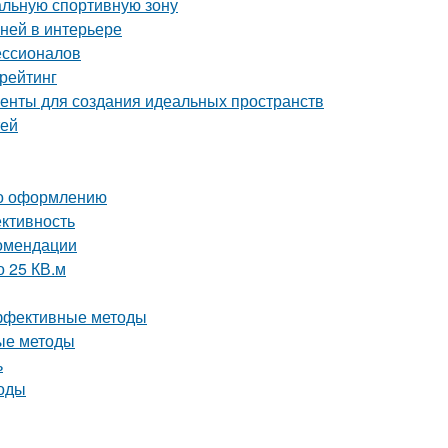
альную спортивную зону
аней в интерьере
ессионалов
рейтинг
енты для создания идеальных пространств
тей
 по оформлению
ективность
комендации
о 25 КВ.м
эффективные методы
ые методы
ь
тоды