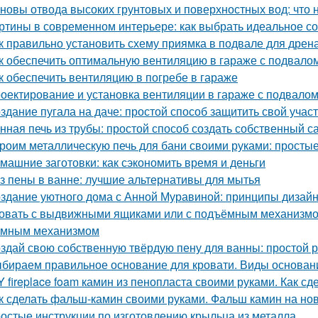
новы отвода высоких грунтовых и поверхностных вод: что 
ртины в современном интерьере: как выбрать идеальное с
к правильно установить схему приямка в подвале для дрен
к обеспечить оптимальную вентиляцию в гараже с подвало
к обеспечить вентиляцию в погребе в гараже
оектирование и установка вентиляции в гараже с подвало
здание пугала на даче: простой способ защитить свой учас
нная печь из трубы: простой способ создать собственный с
роим металлическую печь для бани своими руками: простые
машние заготовки: как сэкономить время и деньги
з пены в ванне: лучшие альтернативы для мытья
здание уютного дома с Анной Муравиной: принципы дизай
овать с выдвижными ящиками или с подъёмным механизмом.
емным механизмом
здай свою собственную твёрдую пену для ванны: простой 
бираем правильное основание для кровати. Виды основани
Y fireplace foam камин из пенопласта своими руками. Как с
к сделать фальш-камин своими руками. Фальш камин на нов
остые инструкции по изготовлению крыльца из металла