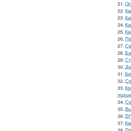
21.
Ос
22.
Ка
23.
Ка
24.
Ка
25.
Ка
26.
Пр
27.
Со
28.
Ба
29.
Ст
30.
До
31.
Бе
32.
Со
33.
Кр
подъ
34.
Со
35.
Вы
36.
DI
37.
Ка
38.
Пр