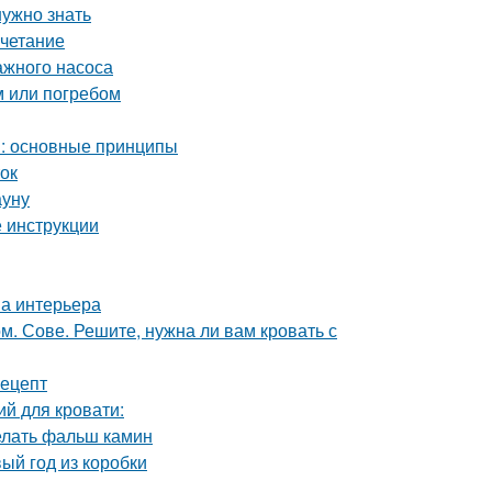
нужно знать
очетание
ажного насоса
м или погребом
м: основные принципы
ток
ауну
 инструкции
на интерьера
 Сове. Решите, нужна ли вам кровать с
рецепт
й для кровати:
делать фальш камин
ый год из коробки