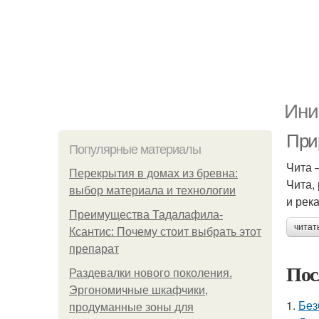
Ини
При
Популярные материалы
Чита 
Перекрытия в домах из бревна:
Чита,
выбор материала и технологии
и рек
Преимущества Тадалафила-
читат
Ксантис: Почему стоит выбрать этот
препарат
Пос
Раздевалки нового поколения.
Эргономичные шкафчики,
1.
Без
продуманные зоны для