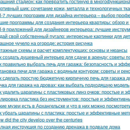
ашний стадион: как превратить гостиную в многофункцион
ртивный шик: сочетание кожи, металла и технологичных тк
-7 лучших программ для дизайна интерьера – выбор проф
шие программы для создания интерьера квартиры: обзор и 
-9 приложений для дизайнеров интерьера: лучшие инструм
дай свой собственный пугало: интересные картинки для де
ашное чучело на огороде: история рисунка
тажные схемы и расчет комплектующих: основы и нюансы
к создать душевный интерьер для сдачи в аренду: советы
к правильно выбрать печь для гаража: безопасность и эфф
тановка печи для гаража с водяным контуром: советы и ре
к сделать простую бюджетную кирпичную печь для гаража д
чка для гаража на дровах: как выбрать подходящую модель
к удалить царапины с пластиковых линз очков: простые и 
лировка пластика без инструментов: простые и эффективн
кие музеи есть в Архангельске и что в них можно посмотрет
к убрать царапины с пластика: простые и эффективные ме
w did the city develop over the centuries
лная инструкция по созданию дренажа в подвале дома