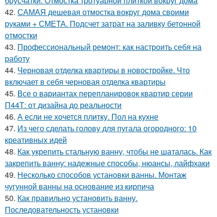
брусчатки. Отмостка тротуарной плиткой вокруг дома
42.
САМАЯ дешевая отмостка вокруг дома своими
руками + СМЕТА. Подсчет затрат на заливку бетонной
отмостки
43.
Профессиональный ремонт: как настроить себя на
работу
44.
Черновая отделка квартиры в новостройке. Что
включает в себя черновая отделка квартиры
45.
Все о вариантах перепланировок квартир серии
П44Т: от дизайна до реальности
46.
А если не хочется плитку. Пол на кухне
47.
Из чего сделать голову для пугала огородного: 10
креативных идей
48.
Как укрепить стальную ванну, чтобы не шаталась. Как
закрепить ванну: надежные способы, нюансы, лайфхаки
49.
Несколько способов установки ванны. Монтаж
чугунной ванны на основание из кирпича
50.
Как правильно установить ванну.
Последовательность установки