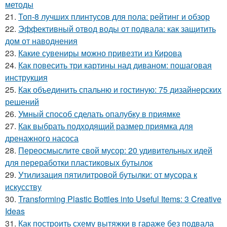
методы
21.
Топ-8 лучших плинтусов для пола: рейтинг и обзор
22.
Эффективный отвод воды от подвала: как защитить
дом от наводнения
23.
Какие сувениры можно привезти из Кирова
24.
Как повесить три картины над диваном: пошаговая
инструкция
25.
Как объединить спальню и гостиную: 75 дизайнерских
решений
26.
Умный способ сделать опалубку в приямке
27.
Как выбрать подходящий размер приямка для
дренажного насоса
28.
Переосмыслите свой мусор: 20 удивительных идей
для переработки пластиковых бутылок
29.
Утилизация пятилитровой бутылки: от мусора к
искусству
30.
Transforming Plastic Bottles into Useful Items: 3 Creative
Ideas
31.
Как построить схему вытяжки в гараже без подвала