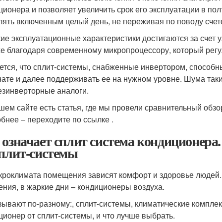
ционера и позволяет увеличить срок его эксплуатации в по
лять включенным целый день, не переживая по поводу счет
ие эксплуатационные характеристики достигаются за счет 
же благодаря современному микропроцессору, который регул
ется, что сплит-системы, снабженные инвертором, способ
нате и далее поддерживать ее на нужном уровне. Шума так
езинверторные аналоги.
шем сайте есть статья, где мы провели сравнительный обз
бнее – переходите по ссылке .
 означает сплит система кондиционера
сплит-системы
кроклимата помещения зависят комфорт и здоровье людей.
ения, в жаркие дни – кондиционеры воздуха.
зывают по-разному:, сплит-системы, климатические комплек
ционер от сплит-системы, и что лучше выбрать.