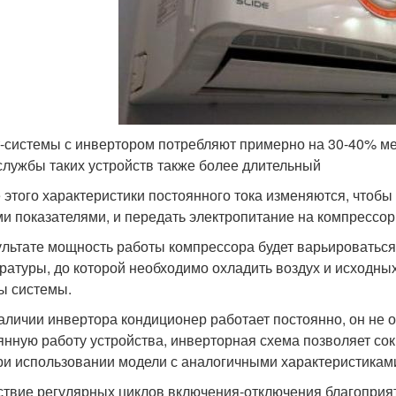
-системы с инвертором потребляют примерно на 30-40% ме
службы таких устройств также более длительный
 этого характеристики постоянного тока изменяются, чтобы 
и показателями, и передать электропитание на компрессор
ультате мощность работы компрессора будет варьироваться
ратуры, до которой необходимо охладить воздух и исходны
ы системы.
аличии инвертора кондиционер работает постоянно, он не о
янную работу устройства, инверторная схема позволяет со
ри использовании модели с аналогичными характеристиками
ствие регулярных циклов включения-отключения благоприя