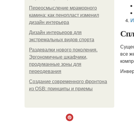
Переосмысление мраморного
камина: как пенопласт изменил
И
дизайн интерьера
Спл
Дизайн интерьеров для
экстремальных видов спорта
Сущес
Раздевалки нового поколения.
все ж
Эргономичные шкафчики,
компр
продуманные зоны для
Инвер
переодевания
Создание современного фронтона
из OSB: принципы и приемы