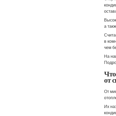
конди
остав
Высок
а так
Счита
в ком
чем б
На на
Подро
Что
от 
От ми
отопл
Их на
конди