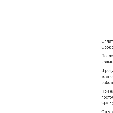
Сплит
Срок 
После
новым
В рез
темпе
работ
При н
посто
чем п
Отсут