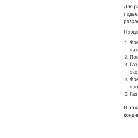
Для р
подве
разра
Проце
Фре
нах
Пос
Газ
ок
Фре
про
Газ
В это
конди