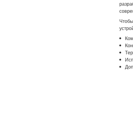
разра
совре
Чтобы
устро
Ком
Кон
Тер
Исп
Доп