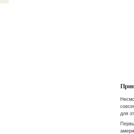
Прин
Несмо
совсе
для э
Первы
амери