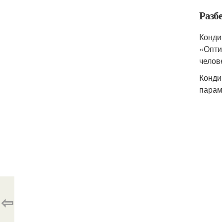
Разб
Конди
«Опти
челов
Конди
парам
⇦