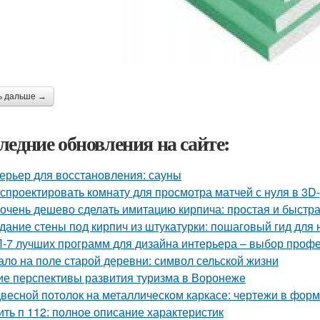
ь дальше →
ледние обновления на сайте:
ерьер для восстановления: сауны
 спроектировать комнату для просмотра матчей с нуля в 3D
 очень дешево сделать имитацию кирпича: простая и быстр
дание стены под кирпич из штукатурки: пошаговый гид для
-7 лучших программ для дизайна интерьера – выбор проф
ало на поле старой деревни: символ сельской жизни
ие перспективы развития туризма в Воронеже
весной потолок на металлическом каркасе: чертежи в фо
ить п 112: полное описание характеристик