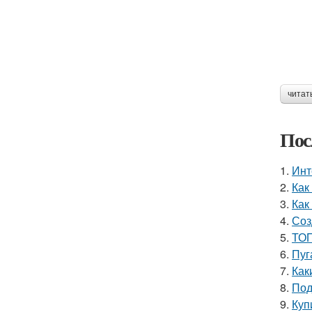
читат
Пос
1.
Инт
2.
Как
3.
Как
4.
Соз
5.
ТОП
6.
Пуг
7.
Как
8.
Под
9.
Куп