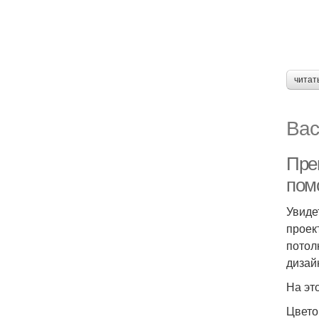
читат
Вас
Пре
пом
Увиде
проек
потол
дизай
На эт
Цвето