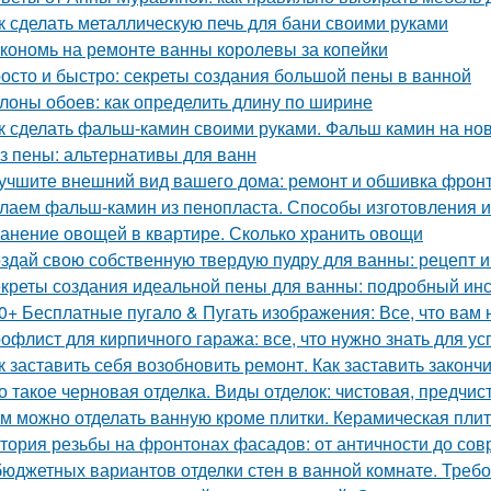
к сделать металлическую печь для бани своими руками
кономь на ремонте ванны королевы за копейки
осто и быстро: секреты создания большой пены в ванной
лоны обоев: как определить длину по ширине
к сделать фальш-камин своими руками. Фальш камин на нов
з пены: альтернативы для ванн
учшите внешний вид вашего дома: ремонт и обшивка фрон
лаем фальш-камин из пенопласта. Способы изготовления 
анение овощей в квартире. Сколько хранить овощи
здай свою собственную твердую пудру для ванны: рецепт и
креты создания идеальной пены для ванны: подробный ин
0+ Бесплатные пугало & Пугать изображения: Все, что вам 
офлист для кирпичного гаража: все, что нужно знать для у
к заставить себя возобновить ремонт. Как заставить законч
о такое черновая отделка. Виды отделок: чистовая, предчис
м можно отделать ванную кроме плитки. Керамическая пли
тория резьбы на фронтонах фасадов: от античности до со
бюджетных вариантов отделки стен в ванной комнате. Треб