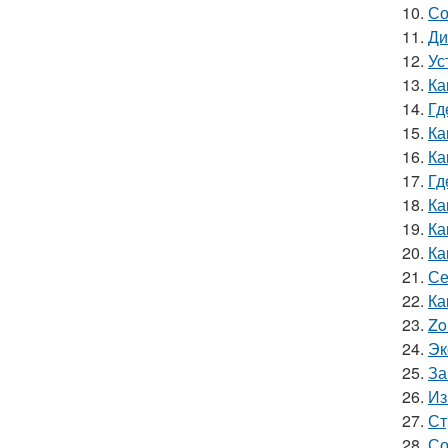
10.
Со
11.
Ди
12.
Ус
13.
Ка
14.
Гд
15.
Ка
16.
Ка
17.
Гд
18.
Ка
19.
Ка
20.
Ка
21.
Се
22.
Ка
23.
Zo
24.
Эк
25.
За
26.
Из
27.
Ст
28.
Со