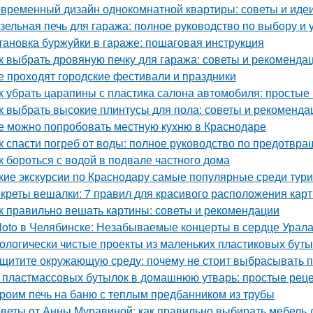
временный дизайн однокомнатной квартиры: советы и иде
зельная печь для гаража: полное руководство по выбору и 
тановка буржуйки в гараже: пошаговая инструкция
к выбрать дровяную печку для гаража: советы и рекоменда
е проходят городские фестивали и праздники
к убрать царапины с пластика салона автомобиля: просты
к выбрать высокие плинтусы для пола: советы и рекоменда
е можно попробовать местную кухню в Краснодаре
к спасти погреб от воды: полное руководство по предотв
к бороться с водой в подвале частного дома
кие экскурсии по Краснодару самые популярные среди тур
креты вешалки: 7 правил для красивого расположения кар
к правильно вешать картины: советы и рекомендации
loto в Челябинске: Незабываемые концерты в сердце Урал
ологически чистые проекты из маленьких пластиковых бут
щитите окружающую среду: почему не стоит выбрасывать 
 пластмассовых бутылок в домашнюю утварь: простые рец
роим печь на баню с теплым предбанником из трубы
веты от Анны Муравиной: как правильно выбирать мебель 