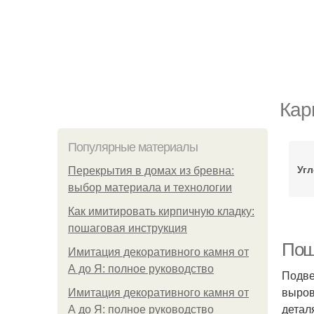
Кар
Популярные материалы
Уг
Перекрытия в домах из бревна:
выбор материала и технологии
Как имитировать кирпичную кладку:
пошаговая инструкция
Пош
Имитация декоративного камня от
А до Я: полное руководство
Подве
выров
Имитация декоративного камня от
детал
А до Я: полное руководство