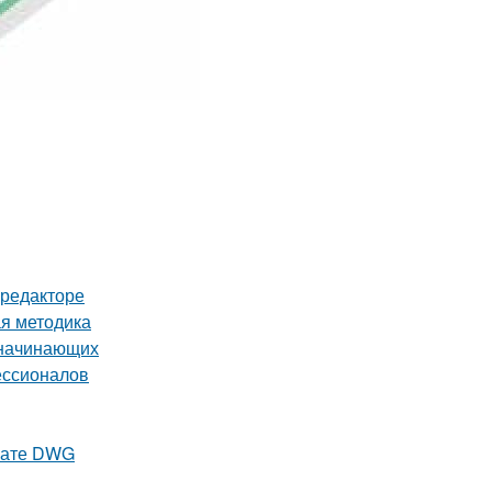
-редакторе
ая методика
 начинающих
ессионалов
рмате DWG