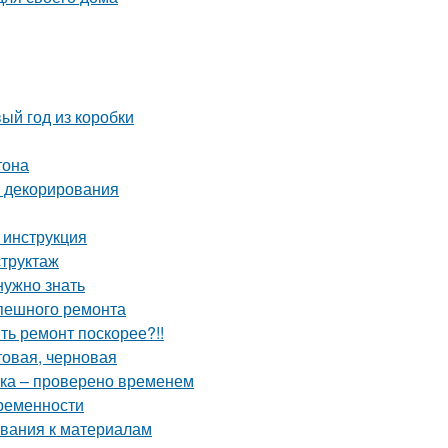
ый год из коробки
тона
и декорирования
 инструкция
структаж
нужно знать
спешного ремонта
ить ремонт поскорее?!!
товая, черновая
тка – проверено временем
временности
ования к материалам