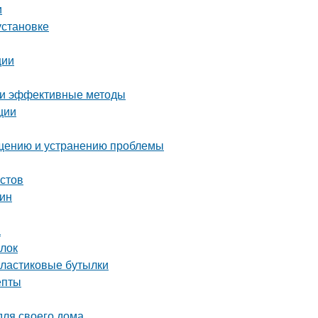
и
установке
ции
е и эффективные методы
ции
ращению и устранению проблемы
истов
тин
а
ылок
пластиковые бутылки
епты
для своего дома