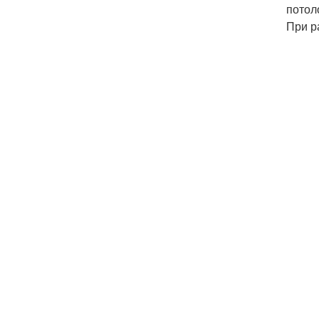
потол
При р