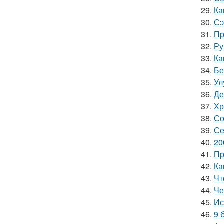
29.
Ка
30.
Сэ
31.
Пр
32.
Ру
33.
Ка
34.
Бе
35.
Ул
36.
Де
37.
Хр
38.
Со
39.
Се
40.
20
41.
Пр
42.
Ка
43.
Чт
44.
Че
45.
Ис
46.
9 