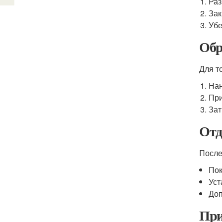
Раз
Зак
Убе
Обр
Для т
Нан
При
Зат
Отд
После
Пок
Уст
Доп
При