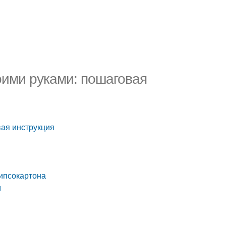
воими руками: пошаговая
вая инструкция
гипсокартона
м