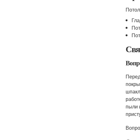
Потол
Гла
Пот
Пот
Свя
Вопр
Перед
покры
шпакл
работ
пыли 
прист
Вопро