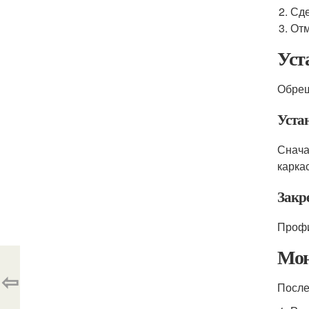
Сде
Отм
Уст
Обреш
Уста
Снача
каркас
Закр
Профи
Мон
⇦
После