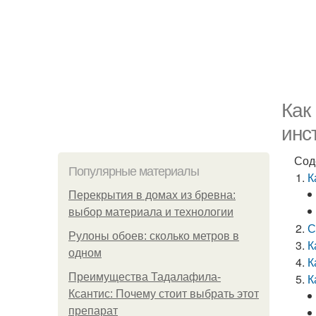
Как
инс
Сод
Популярные материалы
К
Перекрытия в домах из бревна:
выбор материала и технологии
С
Рулоны обоев: сколько метров в
К
одном
К
Преимущества Тадалафила-
К
Ксантис: Почему стоит выбрать этот
препарат