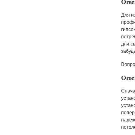
Отве
Для и
профи
гипсо
потре
для с
забуд
Вопро
Отве
Снача
устан
устан
попер
надеж
потол