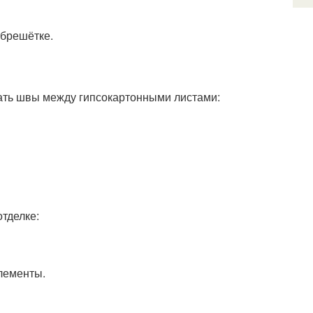
обрешётке.
тать швы между гипсокартонными листами:
тделке:
лементы.