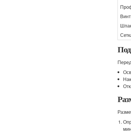
Проф
Винт
Шпак
Сетк
Под
Перед
Осв
Нак
Отк
Раз
Разме
Опр
мин