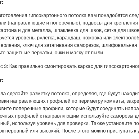
т:
зготовления гипсокартонного потолка вам понадобятся сле
ли (направляющие и поперечные), подвесы для крепления 
картона и для металла, шпаклевка для швов, сетка для шво
буется уровень, рулетка, карандаш, ножовка или электролоб
верления, ключ для затягивания саморезов, шлифовальная 
ьте защитные перчатки, очки и маску от пыли.
с 3: Как правильно смонтировать каркас для гипсокартонно
т:
ла сделайте разметку потолка, определяя, где будут нахо
овки направляющих профилей по периметру комнаты, закре
овите поперечные профили, которые будут соединять напр
ечных профилей к направляющим используйте саморезы для
ный, используя уровень для проверки. Также установите п
ок неровный или высокий. После этого можно приступать к 