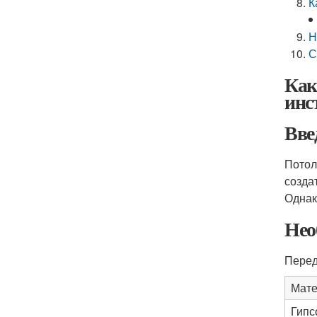
К
Н
С
Как
инс
Вве
Потол
созда
Однак
Нео
Перед
Мат
Гипс