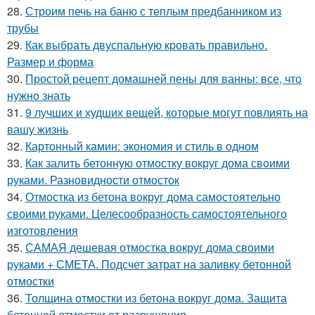
28.
Строим печь на баню с теплым предбанником из
трубы
29.
Как выбрать двуспальную кровать правильно.
Размер и форма
30.
Простой рецепт домашней пены для ванны: все, что
нужно знать
31.
9 лучших и худших вещей, которые могут повлиять на
вашу жизнь
32.
Картонный камин: экономия и стиль в одном
33.
Как залить бетонную отмостку вокруг дома своими
руками. Разновидности отмосток
34.
Отмостка из бетона вокруг дома самостоятельно
своими руками. Целесообразность самостоятельного
изготовления
35.
САМАЯ дешевая отмостка вокруг дома своими
руками + СМЕТА. Подсчет затрат на заливку бетонной
отмостки
36.
Толщина отмостки из бетона вокруг дома. Защита
бетонной отмостки от разрушения