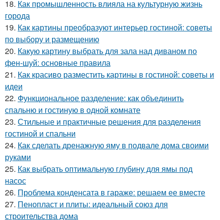
18.
Как промышленность влияла на культурную жизнь
города
19.
Как картины преобразуют интерьер гостиной: советы
по выбору и размещению
20.
Какую картину выбрать для зала над диваном по
фен-шуй: основные правила
21.
Как красиво разместить картины в гостиной: советы и
идеи
22.
Функциональное разделение: как объединить
спальню и гостиную в одной комнате
23.
Стильные и практичные решения для разделения
гостиной и спальни
24.
Как сделать дренажную яму в подвале дома своими
руками
25.
Как выбрать оптимальную глубину для ямы под
насос
26.
Проблема конденсата в гараже: решаем ее вместе
27.
Пенопласт и плиты: идеальный союз для
строительства дома