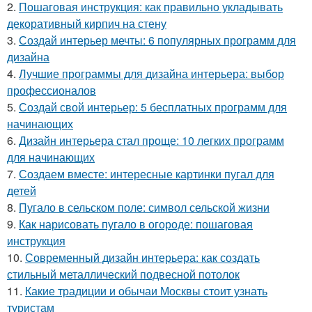
2.
Пошаговая инструкция: как правильно укладывать
декоративный кирпич на стену
3.
Создай интерьер мечты: 6 популярных программ для
дизайна
4.
Лучшие программы для дизайна интерьера: выбор
профессионалов
5.
Создай свой интерьер: 5 бесплатных программ для
начинающих
6.
Дизайн интерьера стал проще: 10 легких программ
для начинающих
7.
Создаем вместе: интересные картинки пугал для
детей
8.
Пугало в сельском поле: символ сельской жизни
9.
Как нарисовать пугало в огороде: пошаговая
инструкция
10.
Современный дизайн интерьера: как создать
стильный металлический подвесной потолок
11.
Какие традиции и обычаи Москвы стоит узнать
туристам