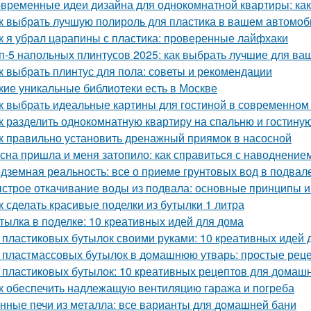
временные идеи дизайна для однокомнатной квартиры: как 
к выбрать лучшую полироль для пластика в вашем автомоб
к я убрал царапины с пластика: проверенные лайфхаки
п-5 напольных плинтусов 2025: как выбрать лучшие для ва
к выбрать плинтус для пола: советы и рекомендации
кие уникальные библиотеки есть в Москве
к выбрать идеальные картины для гостиной в современном
к разделить однокомнатную квартиру на спальню и гостину
к правильно установить дренажный приямок в насосной
сна пришла и меня затопило: как справиться с наводнение
дземная реальность: все о приеме грунтовых вод в подвал
строе откачивание воды из подвала: основные принципы 
к сделать красивые поделки из бутылки 1 литра
тылка в поделке: 10 креативных идей для дома
 пластиковых бутылок своими руками: 10 креативных идей 
 пластмассовых бутылок в домашнюю утварь: простые рец
 пластиковых бутылок: 10 креативных рецептов для домаш
к обеспечить надлежащую вентиляцию гаража и погреба
нные печи из металла: все варианты для домашней бани