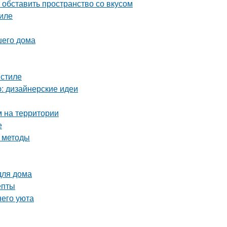
обставить пространство со вкусом
иле
шего дома
 стиле
ю: дизайнерские идеи
м на территории
е
и методы
для дома
епты
него уюта