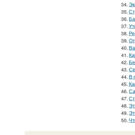
34.
Эк
35.
Ст
36.
Ба
37.
Ут
38.
Ре
39.
От
40.
Ва
41.
Ка
42.
Бе
43.
Се
44.
В 
45.
Ка
46.
Са
47.
Ст
48.
Эт
49.
Эт
50.
Чт