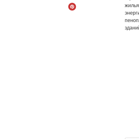
жилья
энерг
пеноп
здани