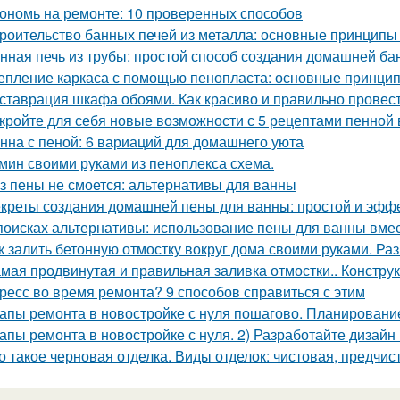
ономь на ремонте: 10 проверенных способов
роительство банных печей из металла: основные принципы
нная печь из трубы: простой способ создания домашней ба
епление каркаса с помощью пенопласта: основные принци
ставрация шкафа обоями. Как красиво и правильно провест
кройте для себя новые возможности с 5 рецептами пенной
нна с пеной: 6 вариаций для домашнего уюта
мин своими руками из пеноплекса схема.
з пены не смоется: альтернативы для ванны
креты создания домашней пены для ванны: простой и эфф
поисках альтернативы: использование пены для ванны вмес
к залить бетонную отмостку вокруг дома своими руками. Ра
мая продвинутая и правильная заливка отмостки.. Констру
ресс во время ремонта? 9 способов справиться с этим
апы ремонта в новостройке с нуля пошагово. Планировани
апы ремонта в новостройке с нуля. 2) Разработайте дизайн
о такое черновая отделка. Виды отделок: чистовая, предчис