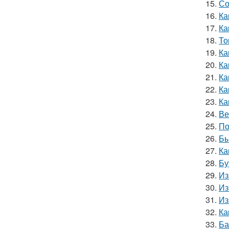
15.
Со
16.
Ка
17.
Ка
18.
То
19.
Ка
20.
Ка
21.
Ка
22.
Ка
23.
Ка
24.
Ве
25.
По
26.
Бы
27.
Ка
28.
Бу
29.
Из
30.
Из
31.
Из
32.
Ка
33.
Ба