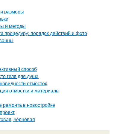
 и размеры
ньки
пы и методы
и процедуру: порядок действий и фото
 ванны
ективный способ
то геля для душа
зновидности отмосток
кция отмостки и материалы
е ремонта в новостройке
 проект
товая, черновая