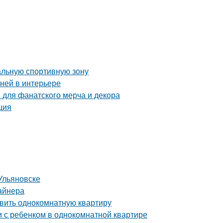
альную спортивную зону
аней в интерьере
 для фанатского мерча и декора
ция
Ульяновске
айнера
авить однокомнатную квартиру
и с ребенком в однокомнатной квартире