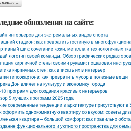
ь дальше →
ледние обновления на сайте:
айн интерьеров для экстремальных видов спорта
ашний стадион: как превратить гостиную в многофункцион
ртивный шик: сочетание кожи, металла и технологичных тк
дай логотип своей команды. Обзор графических редакторов
тация кирпичной стены своими руками: пошаговая инструк
етика кирпичных стен: как вписать их в интерьер
атки гипсокартона: как превратить мусор в полезные вещи
 река Дон влияет на культуру и экономику города
-10 программ для создания красивых интерьеров
зор 5 лучших программ 2025 года
кие современные тенденции в архитектуре присутствуют в 
к оформить однокомнатную квартиру со вкусом: советы диз
ленькая квартира – большой комфорт: как правильно обст
здание функционального и уютного пространства для семь