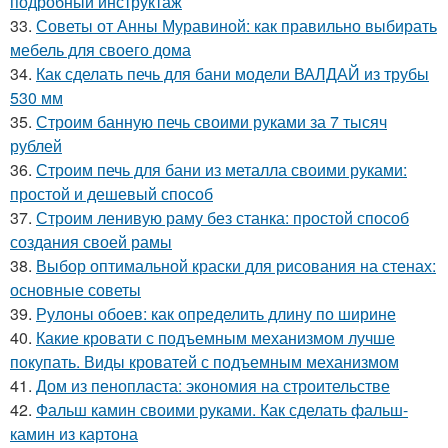
подробный инструктаж
33.
Советы от Анны Муравиной: как правильно выбирать
мебель для своего дома
34.
Как сделать печь для бани модели ВАЛДАЙ из трубы
530 мм
35.
Строим банную печь своими руками за 7 тысяч
рублей
36.
Строим печь для бани из металла своими руками:
простой и дешевый способ
37.
Строим ленивую раму без станка: простой способ
создания своей рамы
38.
Выбор оптимальной краски для рисования на стенах:
основные советы
39.
Рулоны обоев: как определить длину по ширине
40.
Какие кровати с подъемным механизмом лучше
покупать. Виды кроватей с подъемным механизмом
41.
Дом из пенопласта: экономия на строительстве
42.
Фальш камин своими руками. Как сделать фальш-
камин из картона