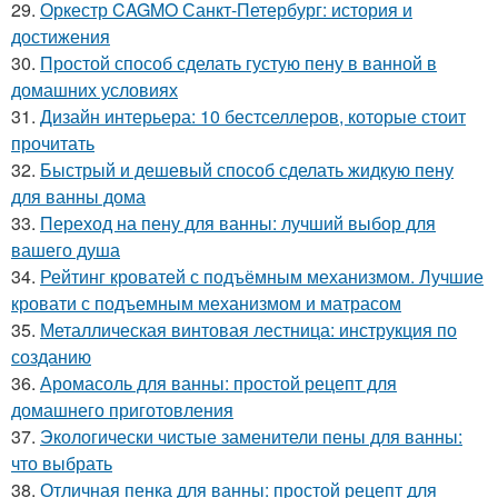
29.
Оркестр CAGMO Санкт-Петербург: история и
достижения
30.
Простой способ сделать густую пену в ванной в
домашних условиях
31.
Дизайн интерьера: 10 бестселлеров, которые стоит
прочитать
32.
Быстрый и дешевый способ сделать жидкую пену
для ванны дома
33.
Переход на пену для ванны: лучший выбор для
вашего душа
34.
Рейтинг кроватей с подъёмным механизмом. Лучшие
кровати с подъемным механизмом и матрасом
35.
Металлическая винтовая лестница: инструкция по
созданию
36.
Аромасоль для ванны: простой рецепт для
домашнего приготовления
37.
Экологически чистые заменители пены для ванны:
что выбрать
38.
Отличная пенка для ванны: простой рецепт для