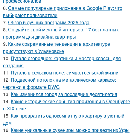
профессионалов
6.
Самые популярные приложения в Google Play: что
выбирают пользователи
7.
Обзор 5 лучших программ 2025 года
8.
Создайте свой мечтный интерьер: 17 бесплатных
программ для дизайна квартиры
9.
Какие современные тенденции в архитектуре
присутствуют в Ульяновске
10.
Пугало огородное: картинки и мастер-классы для
создания
11.
Пугало в сельском поле: символ сельской жизни
12.
Подвесной потолок на металлическом каркасе:
чертежи в формате DWG
13.
Как изменился город за последние десятилетия
14.
Какие исторические события произошли в Оренбурге
в XIX веке
15.
Как превратить однокомнатную квартиру в уютный
дом
16.
Какие уникальные сувениры можно привезти из Уфы