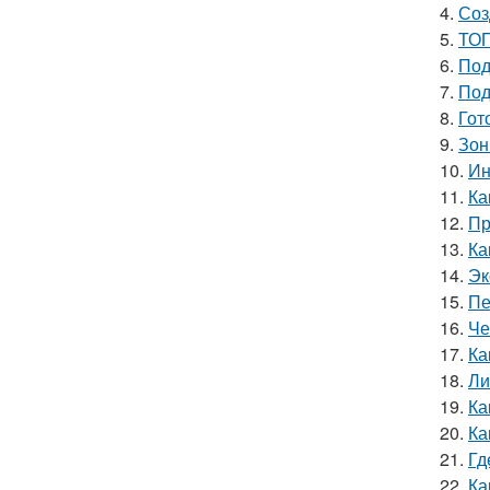
4.
Соз
5.
ТОП
6.
Под
7.
Под
8.
Гот
9.
Зон
10.
Ин
11.
Ка
12.
Пр
13.
Ка
14.
Эк
15.
Пе
16.
Че
17.
Ка
18.
Ли
19.
Ка
20.
Ка
21.
Гд
22.
Ка