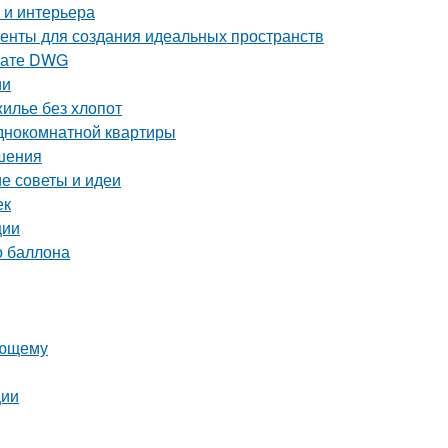
 и интерьера
енты для создания идеальных пространств
рмате DWG
ии
жилье без хлопот
однокомнатной квартиры
ешения
е советы и идеи
ек
ции
о баллона
ающему
ции