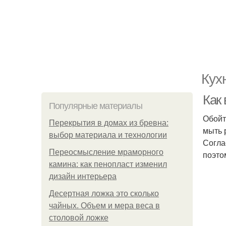
Кух
Как
Популярные материалы
Обойт
Перекрытия в домах из бревна:
мыть 
выбор материала и технологии
Согла
Переосмысление мраморного
поэто
камина: как пенопласт изменил
дизайн интерьера
Десертная ложка это сколько
чайных. Объем и мера веса в
столовой ложке