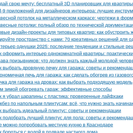
дай свою мечту: бесплатный 3D планировщик для квартиры
-9 приложений для дизайнеров интерьера: лучшие инструм
весной потолок на металлическом каркасе: чертежи в фо
весные потолки: полный обзор по технической документац
овые дизайн-проекты для типовых квартир: как обустроить 
ируйте пространство с нами: 70 креативных решений для 
терьер однушки 2025: последние тенденции и стильные р
к оформить интерьер однокомнатной квартиры: практически
ава призывников: что должен знать каждый молодой челов
к выбрать дровяную печку для гаража: советы и рекоменда
ономичная печь для гаража: как сделать обогрев из газовог
чка для гаража на дровах: как выбрать подходящую модель
м зимой обогревать гараж: эффективные способы
к я убрал царапины с пластика: проверенные лайфхаки
кбез по напольным плинтусам: всё, что нужно знать начин
к выбрать идеальный плинтус: советы и рекомендации
к подобрать лучший плинтус для пола: советы и рекоменда
е можно попробовать местную кухню в Краснодаре
к бороться с водой в подвале частного дома