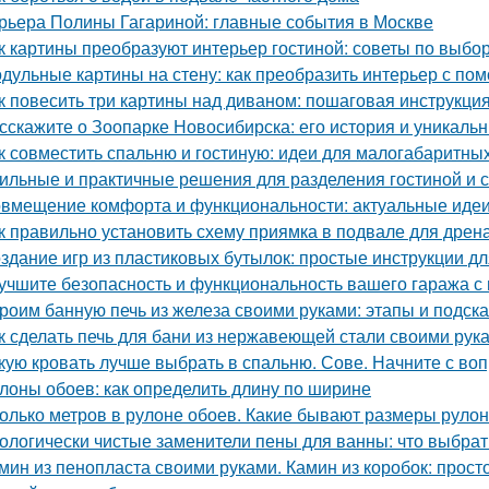
рьера Полины Гагариной: главные события в Москве
к картины преобразуют интерьер гостиной: советы по выб
дульные картины на стену: как преобразить интерьер с по
к повесить три картины над диваном: пошаговая инструкци
сскажите о Зоопарке Новосибирска: его история и уникаль
к совместить спальню и гостиную: идеи для малогабаритны
ильные и практичные решения для разделения гостиной и 
вмещение комфорта и функциональности: актуальные идеи
к правильно установить схему приямка в подвале для дрен
здание игр из пластиковых бутылок: простые инструкции д
учшите безопасность и функциональность вашего гаража с
роим банную печь из железа своими руками: этапы и подска
к сделать печь для бани из нержавеющей стали своими рук
кую кровать лучше выбрать в спальню. Сове. Начните с воп
лоны обоев: как определить длину по ширине
олько метров в рулоне обоев. Какие бывают размеры руло
ологически чистые заменители пены для ванны: что выбрат
мин из пенопласта своими руками. Камин из коробок: прост