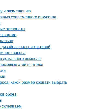
ору и размещению
мощью современного искусства
я
ные экспонаты
х квартир
спальни
 дизайна спальни-гостиной
ажного насоса
ля домашнего ремесла
 помощью этой вытяжки
зки
ами
роса: какой размер кровати выбрать
нов обоев
ь
о склеиваем