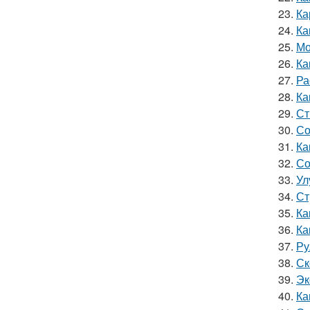
23.
Ка
24.
Ка
25.
Мо
26.
Ка
27.
Ра
28.
Ка
29.
Ст
30.
Со
31.
Ка
32.
Со
33.
Ул
34.
Ст
35.
Ка
36.
Ка
37.
Ру
38.
Ск
39.
Эк
40.
Ка