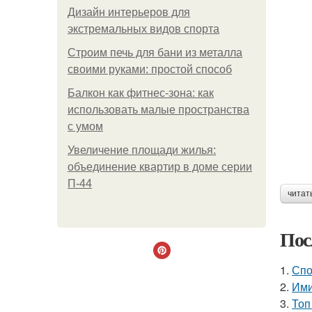
Дизайн интерьеров для
экстремальных видов спорта
Строим печь для бани из металла
своими руками: простой способ
Балкон как фитнес-зона: как
использовать малые пространства
с умом
Увеличение площади жилья:
объединение квартир в доме серии
П-44
читат
Пос
1.
Спо
2.
Ими
3.
Топ