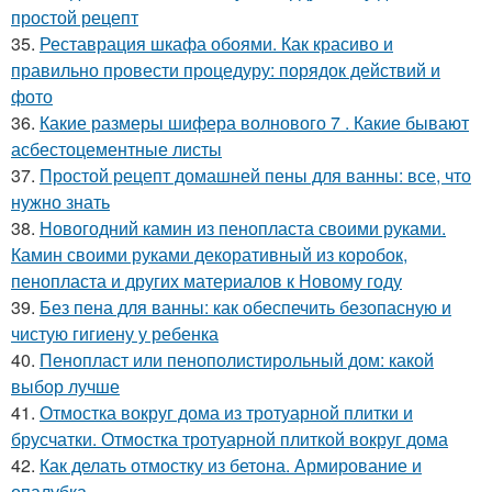
простой рецепт
35.
Реставрация шкафа обоями. Как красиво и
правильно провести процедуру: порядок действий и
фото
36.
Какие размеры шифера волнового 7 . Какие бывают
асбестоцементные листы
37.
Простой рецепт домашней пены для ванны: все, что
нужно знать
38.
Новогодний камин из пенопласта своими руками.
Камин своими руками декоративный из коробок,
пенопласта и других материалов к Новому году
39.
Без пена для ванны: как обеспечить безопасную и
чистую гигиену у ребенка
40.
Пенопласт или пенополистирольный дом: какой
выбор лучше
41.
Отмостка вокруг дома из тротуарной плитки и
брусчатки. Отмостка тротуарной плиткой вокруг дома
42.
Как делать отмостку из бетона. Армирование и
опалубка