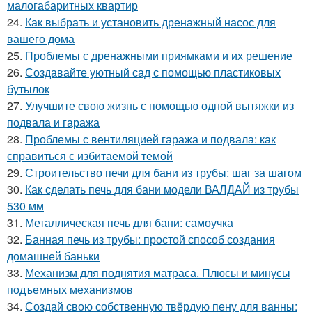
малогабаритных квартир
24.
Как выбрать и установить дренажный насос для
вашего дома
25.
Проблемы с дренажными приямками и их решение
26.
Создавайте уютный сад с помощью пластиковых
бутылок
27.
Улучшите свою жизнь с помощью одной вытяжки из
подвала и гаража
28.
Проблемы с вентиляцией гаража и подвала: как
справиться с избитаемой темой
29.
Строительство печи для бани из трубы: шаг за шагом
30.
Как сделать печь для бани модели ВАЛДАЙ из трубы
530 мм
31.
Металлическая печь для бани: самоучка
32.
Банная печь из трубы: простой способ создания
домашней баньки
33.
Механизм для поднятия матраса. Плюсы и минусы
подъемных механизмов
34.
Создай свою собственную твёрдую пену для ванны: