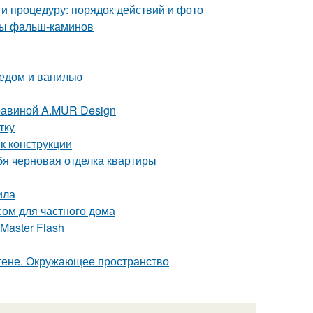
и процедуру: порядок действий и фото
ды фальш-каминов
медом и ванилью
равиной A.MUR Design
тку
к конструкции
бя черновая отделка квартиры
ила
сом для частного дома
Master Flash
стене. Окружающее пространство