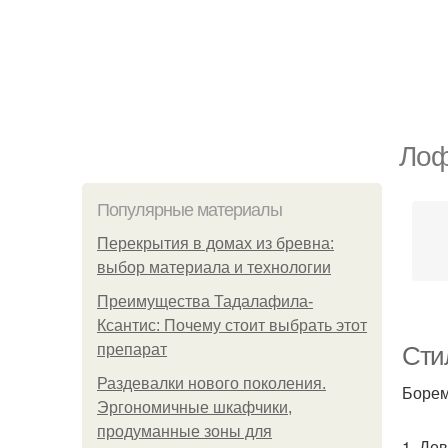
Лоф
Популярные материалы
Перекрытия в домах из бревна:
выбор материала и технологии
Преимущества Тадалафила-
Ксантис: Почему стоит выбрать этот
препарат
Сти
Раздевалки нового поколения.
Борем
Эргономичные шкафчики,
продуманные зоны для
1. Де