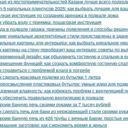
кая из достопримечательностей Казани лучше всего подход
п-5 напольных плинтусов 2025: как выбрать лучшие для ва
лная инструкция по созданию дренажа в подвале дома
к убрать воду с приямка: пошаговая инструкция
да в подвале гаража: причины появления и способы реше
кие уникальные архитектурные стили представлены в здан
ильные картины для интерьера: как выбрать идеальное ук
к картины на стену преобразят ваш интерьер: советы по в
временный дизайн: как объединить гостиную и спальню в 
вмещение функций: как создать комфортную гостиную-спа
к справиться с проблемой влаги в погребе
к сделать красивые поделки из бутылки 1 литра
реосмысление пластиковых бутылок: умные идеи для подел
дземная влажность: как избежать проблем с вентиляцией 
к обеспечить правильную вентиляцию в подвале
роим банную печь своими руками за 7 тысяч рублей
к сделать печь для бани из нержавеющей стали своими рук
роим банную печь из 426 трубы с вечным баком: простые и
машние заготовки: как сэкономить время и деньги