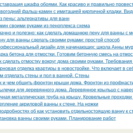
ставрация шкафа обоями. Как красиво и правильно провест
вогодний фальш-камин с имитацией кирпичной кладки. Ви
з пены: альтернативы для ванн
мин своими руками из пеноплекса схема
ачно и полезно: как сделать домашнюю пену для ванны с 
ну для ванны сделать своими руками: простой способ
офессиональный дизайн для начинающих: школа Анны му
рка бетона для отмостки. Готовим бетонную смесь на отмос
к сделать отмостку вокруг дома своими руками. Требования 
рновая отделка квартиры в новостройке. Что включает в се
м отделать стены и пол в ванной. Стены
к и чем обшить фронтон крыши дома. Фронтон из профнаст
ылечки для деревянного дома. Деревянное крыльцо с наве
чная металлическая труба на крышу. Кровельные проходки 
епление акриловой ванны к стене. На ножки
подробностях об как установить отдельностоящую ванну к 
тановка ванны своими руками. Планирование работ