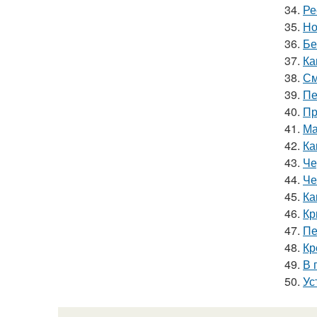
34.
Ре
35.
Но
36.
Бе
37.
Ка
38.
См
39.
Пе
40.
Пр
41.
Ма
42.
Ка
43.
Че
44.
Че
45.
Ка
46.
Кр
47.
Пе
48.
Кр
49.
В 
50.
Ус