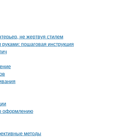
нтерьер, не жертвуя стилем
и руками: пошаговая инструкция
пич
шение
ов
ивания
ции
 по оформлению
ффективные методы