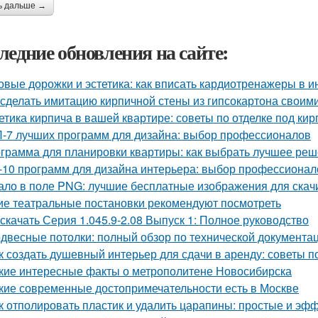
ь дальше →
ледние обновления на сайте:
овые дорожки и эстетика: как вписать кардиотренажеры в и
 сделать имитацию кирпичной стены из гипсокартона своим
етика кирпича в вашей квартире: советы по отделке под кир
-7 лучших программ для дизайна: выбор профессионалов
грамма для планировки квартиры: как выбрать лучшее ре
-10 программ для дизайна интерьера: выбор профессионал
ало в поле PNG: лучшие бесплатные изображения для скач
ие театральные постановки рекомендуют посмотреть
 скачать Серия 1.045.9-2.08 Выпуск 1: Полное руководство
двесные потолки: полный обзор по технической документа
к создать душевный интерьер для сдачи в аренду: советы
кие интересные факты о метрополитене Новосибирска
кие современные достопримечательности есть в Москве
к отполировать пластик и удалить царапины: простые и э