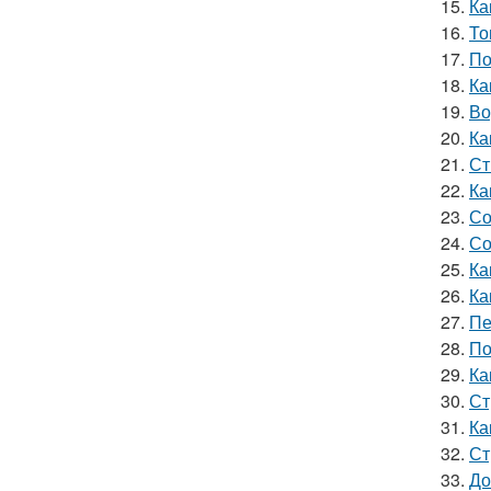
15.
Ка
16.
То
17.
По
18.
Ка
19.
Во
20.
Ка
21.
Ст
22.
Ка
23.
Со
24.
Со
25.
Ка
26.
Ка
27.
Пе
28.
По
29.
Ка
30.
Ст
31.
Ка
32.
Ст
33.
До