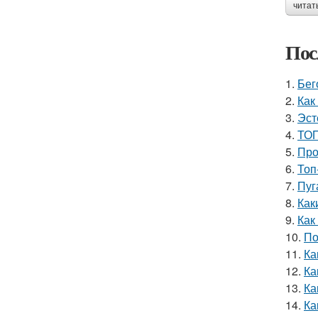
читат
Пос
1.
Бег
2.
Как
3.
Эст
4.
ТОП
5.
Про
6.
Топ
7.
Пуг
8.
Как
9.
Как
10.
По
11.
Ка
12.
Ка
13.
Ка
14.
Ка