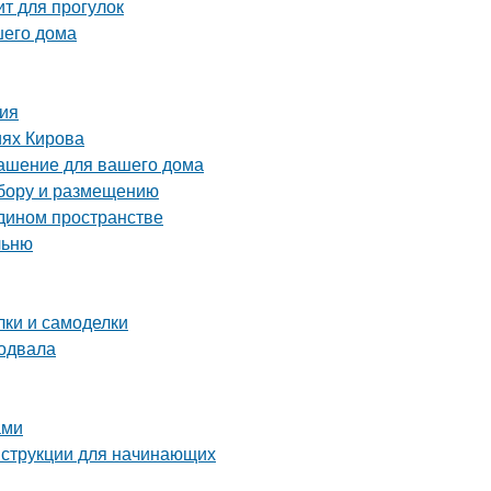
ит для прогулок
шего дома
ния
иях Кирова
рашение для вашего дома
ыбору и размещению
едином пространстве
льню
ки и самоделки
подвала
ами
нструкции для начинающих