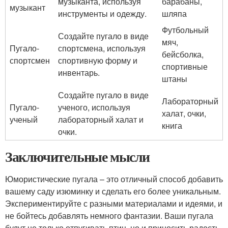
музыканта, используя
барабаны,
музыкант
инструменты и одежду.
шляпа
Футбольный
Создайте пугало в виде
мяч,
Пугало-
спортсмена, используя
бейсболка,
спортсмен
спортивную форму и
спортивные
инвентарь.
штаны
Создайте пугало в виде
Лабораторный
Пугало-
ученого, используя
халат, очки,
ученый
лабораторный халат и
книга
очки.
Заключительные мысли
Юмористические пугала – это отличный способ добавить
вашему саду изюминку и сделать его более уникальным.
Экспериментируйте с разными материалами и идеями, и
не бойтесь добавлять немного фантазии. Ваши пугала
будут не только отпугивать птиц, но и приносить радость