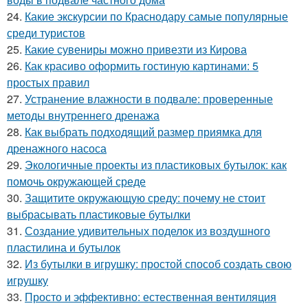
24.
Какие экскурсии по Краснодару самые популярные
среди туристов
25.
Какие сувениры можно привезти из Кирова
26.
Как красиво оформить гостиную картинами: 5
простых правил
27.
Устранение влажности в подвале: проверенные
методы внутреннего дренажа
28.
Как выбрать подходящий размер приямка для
дренажного насоса
29.
Экологичные проекты из пластиковых бутылок: как
помочь окружающей среде
30.
Защитите окружающую среду: почему не стоит
выбрасывать пластиковые бутылки
31.
Создание удивительных поделок из воздушного
пластилина и бутылок
32.
Из бутылки в игрушку: простой способ создать свою
игрушку
33.
Просто и эффективно: естественная вентиляция