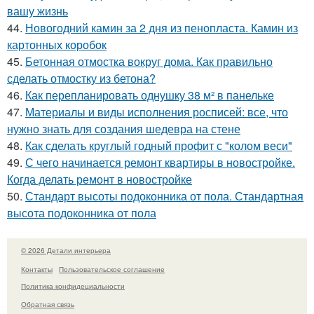
вашу жизнь
44.
Новогодний камин за 2 дня из пенопласта. Камин из
картонных коробок
45.
Бетонная отмостка вокруг дома. Как правильно
сделать отмостку из бетона?
46.
Как перепланировать однушку 38 м² в панельке
47.
Материалы и виды исполнения росписей: все, что
нужно знать для создания шедевра на стене
48.
Как сделать круглый годный профит с "колом веси"
49.
С чего начинается ремонт квартиры в новостройке.
Когда делать ремонт в новостройке
50.
Стандарт высоты подоконника от пола. Стандартная
высота подоконника от пола
© 2026 Детали интерьера
Контакты
Пользовательское соглашение
Политика конфидециальности
Обратная связь