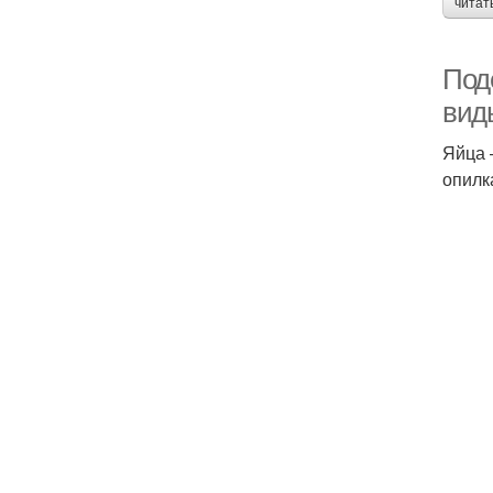
читат
Поде
вид
Яйца 
опилк