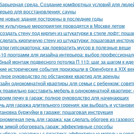
барьерная среда. Создание комфортных условий для люде
ерьер для восстановления: сауны
ие новые здания построены в последние годы
ие культурные мероприятия проводятся в Москве летом
 создать стену под кирпич из штукатурки в стиле лофт: пош
 сделать кирпичную стену из штукатурки: пошаговая инстр
атки гипсокартона: как превратить мусор в полезные вещи
-10 программ для дизайна интерьера: выбор профессионал
бный монтаж подвесного потолка П 113: шаг за шагом к ид
кие исторические события произошли в Оренбурге в XIX ве
лное руководство по обстановке квартир для аренды
зайн однокомнатной квартиры для семьи с ребенком: совет
к правильно расставить мебель в однокомнатной квартире:
роим печку в гараж: полное руководство для начинающих
чь для гаража длительного горения: как выбрать и установи
тановка буржуйки в гараже: пошаговая инструкция
ономичная печь для гаража: как сделать обогрев из газовог
м зимой обогревать гараж: эффективные способы
к убрать царапины с пластика: эффективные методы и сове