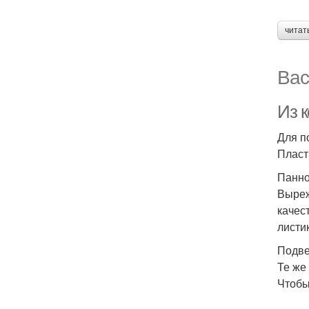
читат
Вас
Из к
Для п
Пласт
Панн
Выреж
качес
листи
Подве
Те же
Чтобы