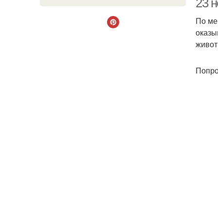
23 
По ме
оказы
живот
Попро