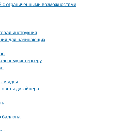
й с ограниченными возможностями
аговая инструкция
укция для начинающих
ов
еальному интерьеру
ке
ы и идеи
 советы дизайнера
ть
о баллона
ты