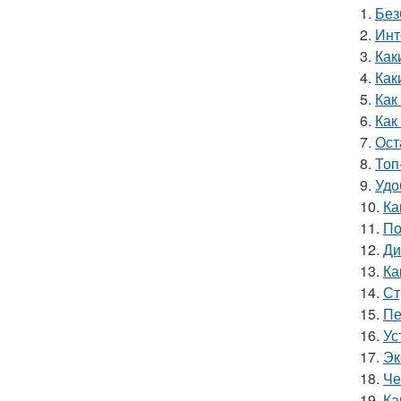
1.
Без
2.
Инт
3.
Как
4.
Как
5.
Как
6.
Как
7.
Ост
8.
Топ
9.
Удо
10.
Ка
11.
По
12.
Ди
13.
Ка
14.
Ст
15.
Пе
16.
Ус
17.
Эк
18.
Че
19.
Ка