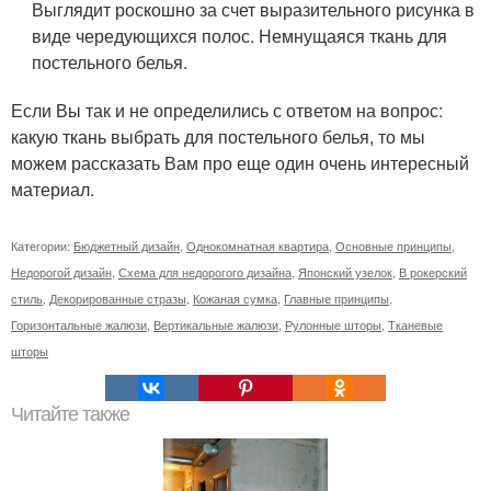
Выглядит роскошно за счет выразительного рисунка в
виде чередующихся полос. Немнущаяся ткань для
постельного белья.
Если Вы так и не определились с ответом на вопрос:
какую ткань выбрать для постельного белья, то мы
можем рассказать Вам про еще один очень интересный
материал.
Категории:
Бюджетный дизайн
,
Однокомнатная квартира
,
Основные принципы
,
Недорогой дизайн
,
Схема для недорогого дизайна
,
Японский узелок
,
В рокерский
стиль
,
Декорированные стразы
,
Кожаная сумка
,
Главные принципы
,
Горизонтальные жалюзи
,
Вертикальные жалюзи
,
Рулонные шторы
,
Тканевые
шторы
Читайте также