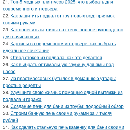
21.
Топ-5 модных плинтусов 2025: что выбрать для
современного интерьера
22.
Как защитить подвал от грунтовых вод: приямок
своими руками
23.
Как повесить картины на стену: полное руководство
для начинающих
24.
Картины в современном интерьере: как выбрать
идеальное сочетание
25.
Отвод стоков из подвала: как это делается
26.
Как выбрать оптимальную глубину для ямы под
насос
27.
Из пластмассовых бутылок в домашнюю утварь:
простые рецепты
28.
Улучшите свою жизнь с помощью одной вытяжки из
подвала и гаража
29.
Создание печи для бани из трубы: подробный обзор
30.
Строим банную печь своими руками за 7 тысяч
рублей
31.
Как сделать стальную печь каменку для бани своими