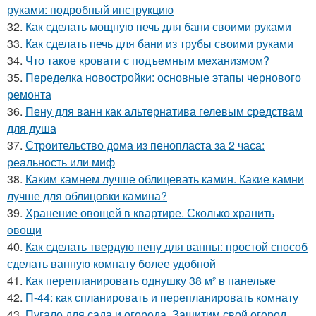
руками: подробный инструкцию
32.
Как сделать мощную печь для бани своими руками
33.
Как сделать печь для бани из трубы своими руками
34.
Что такое кровати с подъемным механизмом?
35.
Переделка новостройки: основные этапы чернового
ремонта
36.
Пену для ванн как альтернатива гелевым средствам
для душа
37.
Строительство дома из пенопласта за 2 часа:
реальность или миф
38.
Каким камнем лучше облицевать камин. Какие камни
лучше для облицовки камина?
39.
Хранение овощей в квартире. Сколько хранить
овощи
40.
Как сделать твердую пену для ванны: простой способ
сделать ванную комнату более удобной
41.
Как перепланировать однушку 38 м² в панельке
42.
П-44: как спланировать и перепланировать комнату
43.
Пугало для сада и огорода. Защитим свой огород,