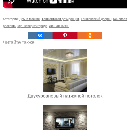
Категории:
Дом в москве
,
Ташкентская резиденция
,
Ташкентский дворец
,
Кичливая
роскошь
,
Мушкетер из города
,
Личная жизнь
Читайте также
Двухуровневый натяжной потолок