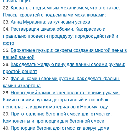
начинающих
32.
Кровать с подъемным механизмом, что это такое.
Плюсы кроватей с подъемными механизмами:
33.
Анна Муравина: за кулисами успеха
34.
Реставрация шкафа обоями. Как красиво и
правильно провести процедуру: порядок действий и
фото
35.
Бархатные пузыри: секреты создания многой пены в
вашей ванной
36.
Как сделать жидкую пену для ванны своими руками:
простой рецепт
37.
Фальш камин своими руками. Как сделать фальш-
камин из картона
38.
Новогодний камин из пенопласта своими руками.
Камин своими руками декоративный из коробок,
пенопласта и других материалов к Новому году
39.
Приготовление бетонной смеси для отмостки.
Компоненты и пропорции для бетонной смеси
40.
Пропорции бетона для отмостки вокруг дома.