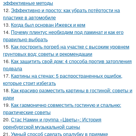
эффективные методы
12.
Эффективно и просто: как убрать потёртости на
пластике в автомобиле
13.
Когда был основан Ижевск и кем
14.
Почему плинтус необходим под ламинат и как его
правильно выбрать
15.
Как построить погреб на участке с высоким уровнем
грунтовых вод: советы и рекомендации
16.
Как защитить свой дом: 4 способа против затопления
подвала
17.
Картины на стенах: 5 распространенных ошибок,
которые стоит избегать
18.
Как красиво разместить картины в гостиной: советы и
идеи
19.
Как гармонично совместить гостиную и спальню:
практические советы
20.
Стас Намин и группа «Цветы»: История
оренбургской музыкальной сцены
21.
Умный способ сделать опалубку в приямке