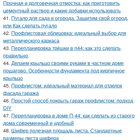
Прочная и долговечная отмостка: как приготовить
цементный раствор и какие добавки использовать
41.
Пугало для сада и огорода. Защитим свой огород,
или Как сделать пугало
42.
Профлистовая облицовка: идеальный выбор для
металлического каркаса
43.
Перепланировка трёшки в п44: как это сделать
правильно
44.
Делаем крыльцо своими руками в частном доме
пошагово. Особенности фундамента под кирпичное
крыльцо
45.
Профлистом: идеальный материал для отделок
фасада гаража
46.
Простой способ покрыть гараж профлистом: подход
DIY
47.
Перепланировка в доме П-44: как сделать из старого
дома современный и удобный
48.
Шифер полезная площадь листа. Стандартные
размеры листа шифера