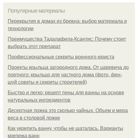
Популярные материалы
Перекрытия в домах из бревна: выбор материала и
технологии
Преимущества Тадалафила-Ксантис: Почему стоит
выбрать этот препарат
Профессиональные секреты военного юриста
Проекты крыльца загородного дома. От царевича до
портного: крыльцо для частного дома (фото, фен-
шуй советы и секреты строителей)
Быстро и легко: рецепт пены для ванны на основе
натуральных ингредиентов
Десертная ложка это сколько чайных. Объем и мера
веса в столовой ложке
Как укрепить ванну, чтобы не шаталась. Варианты
крепежа ванн