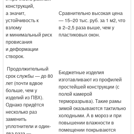
конструкций,
а значит,
Сравнительно высокая цена
устойчивость к
— 15–20 тыс. руб. за 1 м2, что
взлому
в 2–2,5 раза выше, чем у
и минимальный риск
пластиковых окон.
провисания
и деформации
створок.
Продолжительный
Бюджетные изделия
срок службы — до 80
изготавливают из профилей
лет (почти вдвое
простейшей конструкции (с
больше, чем у
полой камерой
изделий из ПВХ).
терморазрыва). Такие рамы
Однако придётся
зимой оказываются тактильно
несколько раз
холодными. А в мороз и при
заменить
повышении влажности в
уплотнители и один-
помещении покрываются
два раза —