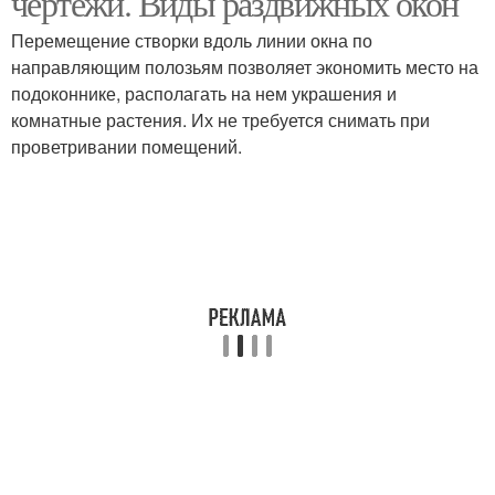
чертежи. Виды раздвижных окон
Перемещение створки вдоль линии окна по
направляющим полозьям позволяет экономить место на
Окна из теплого
подоконнике, располагать на нем украшения и
Окна из оргстекла
алюминия
комнатные растения. Их не требуется снимать при
проветривании помещений.
Окна в квартиру
Пластиковые окна
Окна на лоджию
Алюминиевые профили
Профиль для
раздвижных окон