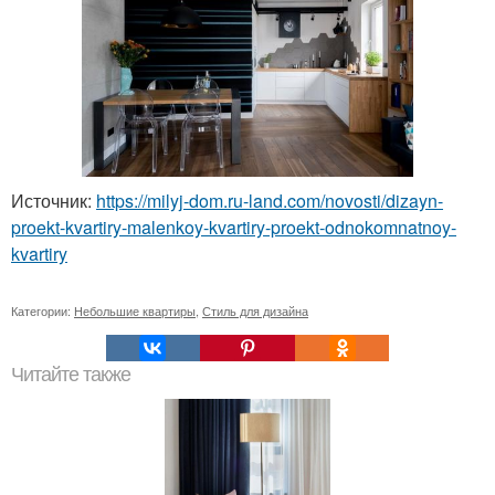
Источник:
https://milyj-dom.ru-land.com/novosti/dizayn-
proekt-kvartiry-malenkoy-kvartiry-proekt-odnokomnatnoy-
kvartiry
Категории:
Небольшие квартиры
,
Стиль для дизайна
Читайте также