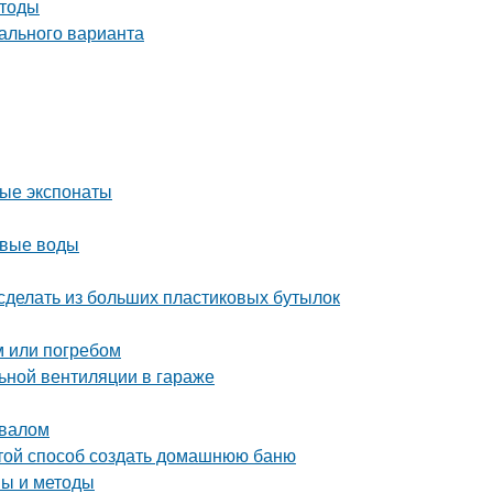
етоды
ального варианта
ные экспонаты
овые воды
сделать из больших пластиковых бутылок
м или погребом
ьной вентиляции в гараже
двалом
стой способ создать домашнюю баню
пы и методы