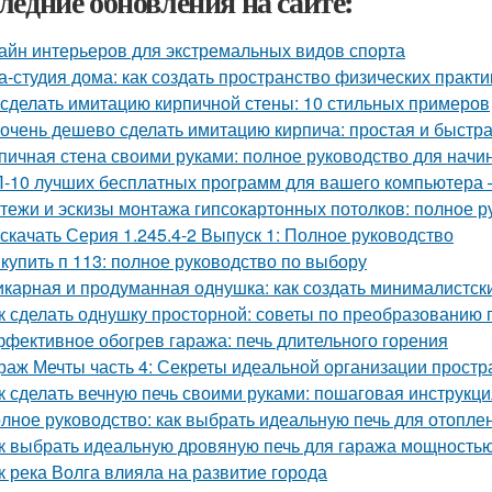
ледние обновления на сайте:
айн интерьеров для экстремальных видов спорта
а-студия дома: как создать пространство физических практи
 сделать имитацию кирпичной стены: 10 стильных примеров
 очень дешево сделать имитацию кирпича: простая и быстр
пичная стена своими руками: полное руководство для нач
-10 лучших бесплатных программ для вашего компьютера 
тежи и эскизы монтажа гипсокартонных потолков: полное р
 скачать Серия 1.245.4-2 Выпуск 1: Полное руководство
 купить п 113: полное руководство по выбору
карная и продуманная однушка: как создать минималистск
к сделать однушку просторной: советы по преобразованию 
фективное обогрев гаража: печь длительного горения
раж Мечты часть 4: Секреты идеальной организации простр
к сделать вечную печь своими руками: пошаговая инструкци
лное руководство: как выбрать идеальную печь для отопле
к выбрать идеальную дровяную печь для гаража мощностью
к река Волга влияла на развитие города