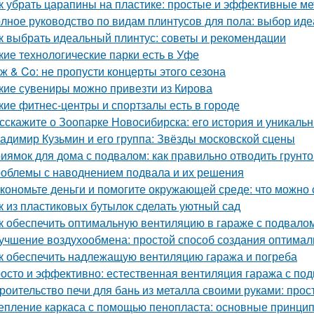
к убрать царапины на пластике: простые и эффективные м
лное руководство по видам плинтусов для пола: выбор иде
к выбрать идеальный плинтус: советы и рекомендации
кие технологические парки есть в Уфе
ж & Co: не пропусти концерты этого сезона
кие сувениры можно привезти из Кирова
кие фитнес-центры и спортзалы есть в городе
сскажите о Зоопарке Новосибирска: его история и уникаль
адимир Кузьмин и его группа: Звёзды московской сцены
иямок для дома с подвалом: как правильно отводить грунт
облемы с наводнением подвала и их решения
кономьте деньги и помогите окружающей среде: что можно 
к из пластиковых бутылок сделать уютный сад
к обеспечить оптимальную вентиляцию в гараже с подвало
учшение воздухообмена: простой способ создания оптимал
к обеспечить надлежащую вентиляцию гаража и погреба
осто и эффективно: естественная вентиляция гаража с по
роительство печи для бань из металла своими руками: про
епление каркаса с помощью пенопласта: основные принци