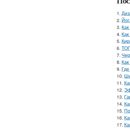
Пос
1.
Диз
2.
Йог
3.
Как
4.
Как
5.
Кир
6.
ТОП
7.
Чер
8.
Как
9.
Где
10.
Ши
11.
Ка
12.
Эф
13.
Га
14.
Ка
15.
По
16.
Ка
17.
Ка