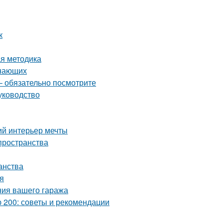
к
ая методика
инающих
– обязательно посмотрите
уководство
ий интерьер мечты
пространства
анства
я
ния вашего гаража
 200: советы и рекомендации