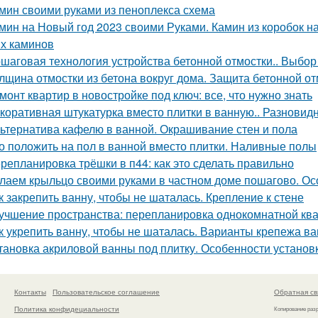
мин своими руками из пеноплекса схема
мин на Новый год 2023 своими Руками. Камин из коробок н
х каминов
шаговая технология устройства бетонной отмостки.. Выбор
лщина отмостки из бетона вокруг дома. Защита бетонной о
монт квартир в новостройке под ключ: все, что нужно знать
коративная штукатурка вместо плитки в ванную.. Разновид
ьтернатива кафелю в ванной. Окрашивание стен и пола
о положить на пол в ванной вместо плитки. Наливные полы
репланировка трёшки в п44: как это сделать правильно
лаем крыльцо своими руками в частном доме пошагово. О
к закрепить ванну, чтобы не шаталась. Крепление к стене
учшение пространства: перепланировка однокомнатной ква
к укрепить ванну, чтобы не шаталась. Варианты крепежа ва
тановка акриловой ванны под плитку. Особенности установ
Контакты
Пользовательское соглашение
Обратная св
Политика конфидециальности
Копирование раз