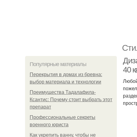
Сти
Диз
Популярные материалы
40 к
Перекрытия в домах из бревна:
Любой
выбор материала и технологии
пожел
Преимущества Тадалафила-
разде
Ксантис: Почему стоит выбрать этот
прост
препарат
Профессиональные секреты
военного юриста
Как укрепить ванну, чтобы не