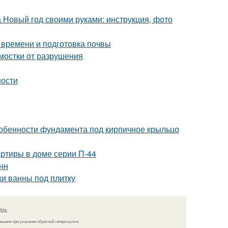
а Новый год своими руками: инструкция, фото
 времени и подготовка почвы
тмостки от разрушения
ности
собенности фундамента под кирпичное крыльцо
ртиры в доме серии П-44
нн
ки ванны под плитку
язь
решено при указании обратной гиперссылки.