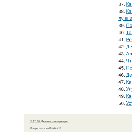
37.
Ка
38.
Ка
лучши
39.
По
40.
То
41.
Ре
42.
Де
43.
Ал
44.
Чт
45.
Пе
46.
Де
47.
Ка
48.
Ул
49.
Ка
50.
Ус
© 2026 Детали интерьера
Интересные идеи Handmade!