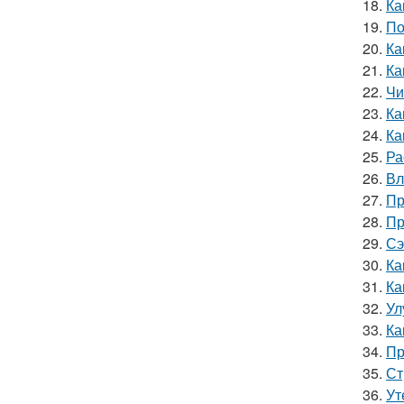
18.
Ка
19.
По
20.
Ка
21.
Ка
22.
Чи
23.
Ка
24.
Ка
25.
Ра
26.
Вл
27.
Пр
28.
Пр
29.
Сэ
30.
Ка
31.
Ка
32.
Ул
33.
Ка
34.
Пр
35.
Ст
36.
Ут