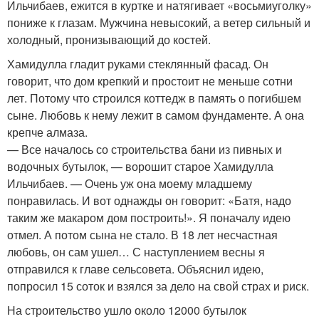
Ильчибаев, ежится в куртке и натягивает «восьмиуголку»
пониже к глазам. Мужчина невысокий, а ветер сильный и
холодный, пронизывающий до костей.
Хамидулла гладит руками стеклянный фасад. Он
говорит, что дом крепкий и простоит не меньше сотни
лет. Потому что строился коттедж в память о погибшем
сыне. Любовь к нему лежит в самом фундаменте. А она
крепче алмаза.
— Все началось со строительства бани из пивных и
водочных бутылок, — ворошит старое Хамидулла
Ильчибаев. — Очень уж она моему младшему
понравилась. И вот однажды он говорит: «Батя, надо
таким же макаром дом построить!». Я поначалу идею
отмел. А потом сына не стало. В 18 лет несчастная
любовь, он сам ушел… С наступлением весны я
отправился к главе сельсовета. Объяснил идею,
попросил 15 соток и взялся за дело на свой страх и риск.
На строительство ушло около 12000 бутылок