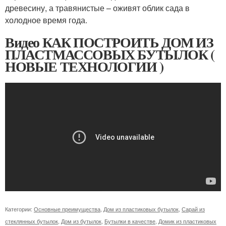
древесину, а травянистые – оживят облик сада в
холодное время года.
Видео КАК ПОСТРОИТЬ ДОМ ИЗ
ПЛАСТМАССОВЫХ БУТЫЛОК (
НОВЫЕ ТЕХНОЛОГИИ )
Категории:
Основные преимущества
,
Дом из пластиковых бутылок
,
Сарай из
стеклянных бутылок
,
Дом из бутылок
,
Бутылки в качестве
,
Домик из пластиковых