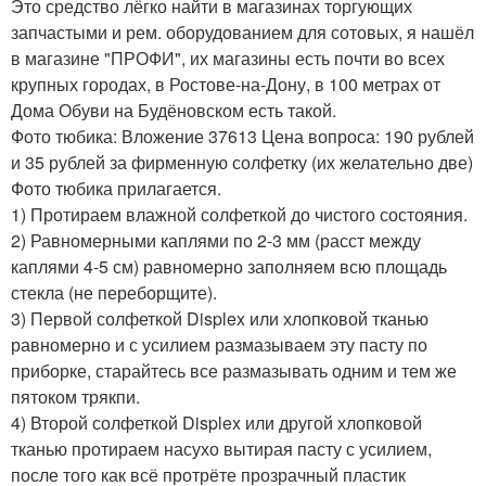
Это средство лёгко найти в магазинах торгующих
запчастыми и рем. оборудованием для сотовых, я нашёл
в магазине "ПРОФИ", их магазины есть почти во всех
крупных городах, в Ростове-на-Дону, в 100 метрах от
Дома Обуви на Будёновском есть такой.
Фото тюбика:
Вложение 37613
Цена вопроса: 190 рублей
и 35 рублей за фирменную солфетку (их желательно две)
Фото тюбика прилагается.
1) Протираем влажной солфеткой до чистого состояния.
2) Равномерными каплями по 2-3 мм (расст между
каплями 4-5 см) равномерно заполняем всю площадь
стекла (не переборщите).
3) Первой солфеткой Displex или хлопковой тканью
равномерно и с усилием размазываем эту пасту по
приборке, старайтесь все размазывать одним и тем же
пятоком трякпи.
4) Второй
солфеткой Displex или другой хлопковой
тканью протираем насухо вытирая пасту с усилием,
после того как всё протрёте прозрачный пластик