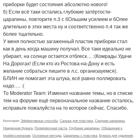
приборки будет состояния абсолютно нового!
5) Если всё таки остались глубокие затёртости-
царапины, повторите п.3 с бОльшим усилием и бОлее
длительно в этих места ну и соответственно п.4 так же
более тщательно.
У меня полностью загаженный пластик приборки стал
как в день когда машину получал. Все таки идеально не
убирает, на солнце остается отблеск… :(
Комрады Удачи
На Дорогах! (Если кто из Ростова-на-Дону и есть
желание собраться пишите в л.с. организауемся).
БЛИН не помогает эта штука, всё равно поллировать
надо…. :(
To Moderator Team: Изменил название темы, но в списке
тем на форуме ещё первоначальное название осталось,
исправьте пожалуйста на то которое сейчас. Спасибо.
Категории:
Эффективные способы
,
Сальва для пластика
,
Средние царапины
,
Наждачная бумага
,
Полировочная паста
,
Глубокие царапины
,
Обращение к
профессионалам
,
Основные методы
,
Царапины с пластика
,
Бумага для удаления
,