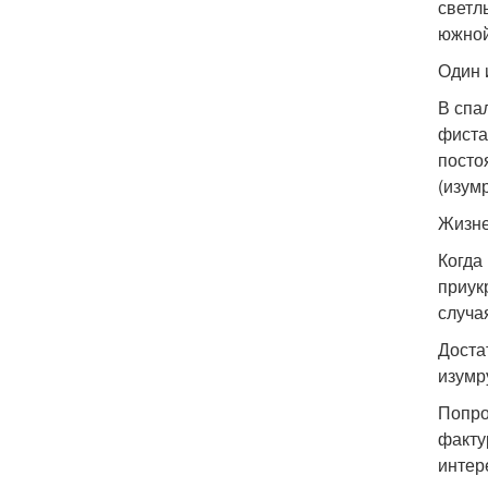
светл
южной
Один 
В спа
фиста
посто
(изум
Жизне
Когда
приук
случа
Доста
изумр
Попро
факту
интер