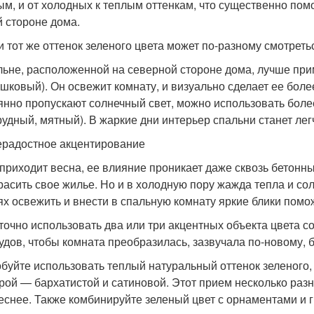
ым, и от холодных к теплым оттенкам, что существенно по
 стороне дома.
и тот же оттенок зеленого цвета может по-разному смотрет
льне, расположенной на северной стороне дома, лучше при
шковый). Он освежит комнату, и визуально сделает ее более
янно пропускают солнечный свет, можно использовать боле
рудный, мятный). В жаркие дни интерьер спальни станет лег
радостное акцентирование
 приходит весна, ее влияние проникает даже сквозь бетонн
расить свое жилье. Но и в холодную пору жажда тепла и со
ях освежить и внести в спальную комнату яркие блики помож
точно использовать два или три акцентных объекта цвета с
удов, чтобы комната преобразилась, зазвучала по-новому, б
буйте использовать теплый натуральный оттенок зеленого, 
рой — бархатистой и сатиновой. Этот прием несколько раз
еснее. Также комбинируйте зеленый цвет с орнаментами и