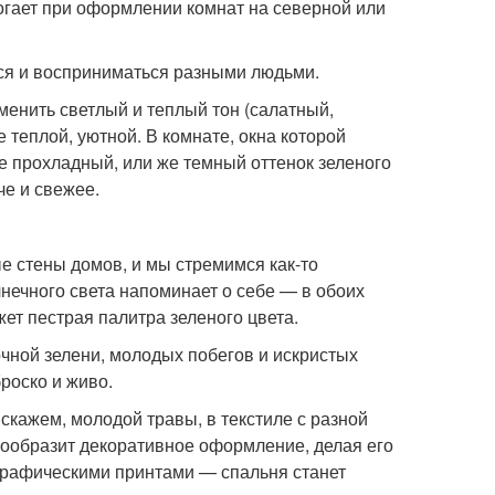
могает при оформлении комнат на северной или
ься и восприниматься разными людьми.
менить светлый и теплый тон (салатный,
 теплой, уютной. В комнате, окна которой
е прохладный, или же темный оттенок зеленого
че и свежее.
ые стены домов, и мы стремимся как-то
лнечного света напоминает о себе — в обоих
ет пестрая палитра зеленого цвета.
очной зелени, молодых побегов и искристых
роско и живо.
скажем, молодой травы, в текстиле с разной
нообразит декоративное оформление, делая его
 графическими принтами — спальня станет