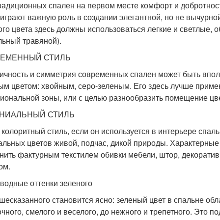
радиционных спален на первом месте комфорт и добротност
 играют важную роль в создании элегантной, но не вычурно
ого цвета здесь должны использоваться легкие и светлые,
льный травяной).
ЕМЕННЫЙ СТИЛЬ
ичность и симметрия современных спален может быть впо
ым цветом: хвойным, серо-зеленым. Его здесь лучше приме
иональной зоны, или с целью разнообразить помещение цв
НИАЛЬНЫЙ СТИЛЬ
 колоритный стиль, если он используется в интерьере спаль
альных цветов живой, подчас, дикой природы. Характерные
нить фактурным текстилем обивки мебели, штор, декоратив
ом.
водные оттенки зеленого
шесказанного становится ясно: зеленый цвет в спальне обл
очного, смелого и веселого, до нежного и трепетного. Это п