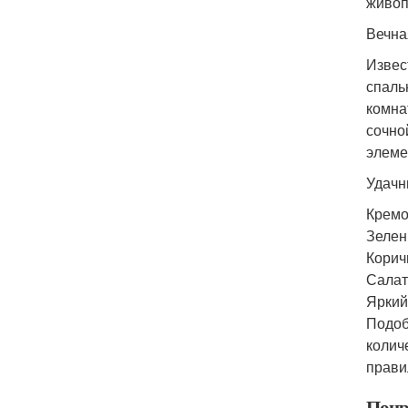
живоп
Вечна
Извес
спаль
комна
сочно
элеме
Удачн
Кремо
Зелен
Корич
Салат
Яркий
Подоб
колич
прави
Понр