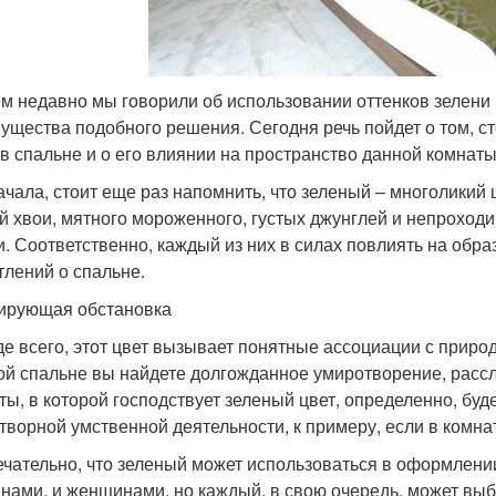
м недавно мы говорили об использовании оттенков зелени 
ущества подобного решения. Сегодня речь пойдет о том, ст
 в спальне и о его влиянии на пространство данной комнаты
ачала, стоит еще раз напомнить, что зеленый – многоликий 
й хвои, мятного мороженного, густых джунглей и непроход
и. Соответственно, каждый из них в силах повлиять на обра
тлений о спальне.
ирующая обстановка
е всего, этот цвет вызывает понятные ассоциации с природ
ой спальне вы найдете долгожданное умиротворение, расс
ты, в которой господствует зеленый цвет, определенно, буде
творной умственной деятельности, к примеру, если в комна
чательно, что зеленый может использоваться в оформлении
нами, и женщинами, но каждый, в свою очередь, может выб