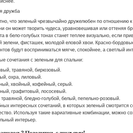
иснее.
я дружба
тно, что зеленый чрезвычайно дружелюбен по отношению к 
ни он может творить чудеса, уравновешивая или оттеняя бр
та в бело-голубых тонах станет теплее визуально, если при
й зелени, фисташек, молодой еловой хвои. Красно-бордовы
нтов будут восприниматься мягче, спокойнее, а светлый инт
ые сочетания с зеленым для спальни:
вый, травяной, бирюзовый.
ый, охра, лиловый.
ный, хвойный, кофейный, серый.
ный, графитовый, лососевый.
 травяной, бледно-голубой, белый, пепельно-розовый.
ных интересных сочетаний, в которых зеленый смотрится 
ество. Используя такие вариативные комбинации, можно со
льный интерьер.
авилось? Поделитесь с друзьями!