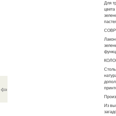
Для т
цвета
зелен
пасте
СОВР
Лакон
зелен
функц
КОЛО
Столь
натур
допол
⇦
принт
Произ
Из вы
загад