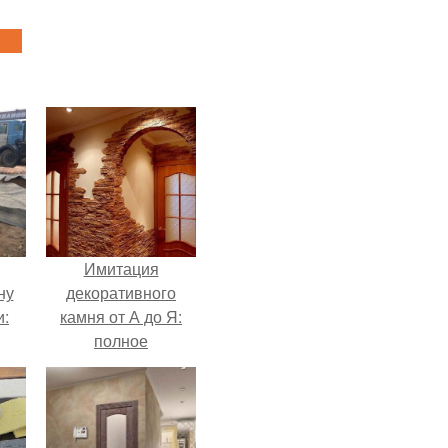
Имитация
ну
декоративного
и:
камня от А до Я:
полное
руководство