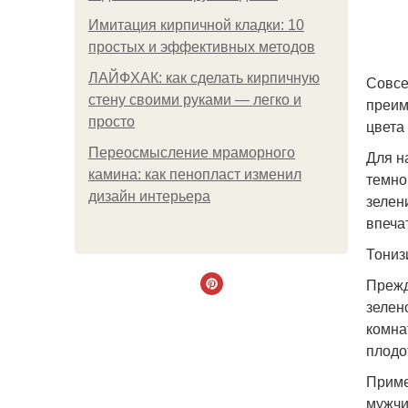
Имитация кирпичной кладки: 10
простых и эффективных методов
ЛАЙФХАК: как сделать кирпичную
Совсе
стену своими руками — легко и
преим
просто
цвета
Переосмысление мраморного
Для н
камина: как пенопласт изменил
темно
дизайн интерьера
зелен
впеча
Тониз
Прежд
зелен
комна
плодо
Приме
мужчи