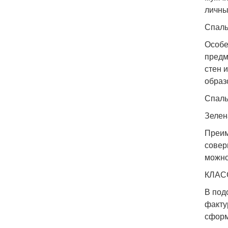
личны
Спаль
Особе
предм
стен 
образ
Спаль
Зелен
Преим
совер
можно
КЛАС
В под
факту
сформ