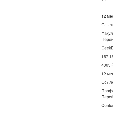
-
12 ме
Ссылк
Факул
Перей
GeekB
157 1
4365 
12 ме
Ссылк
Профе
Перей
Conte