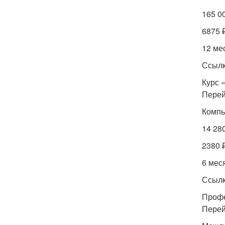
165 0
6875 
12 ме
Ссылк
Курс 
Перей
Компь
14 28
2380 
6 мес
Ссылк
Профе
Перей