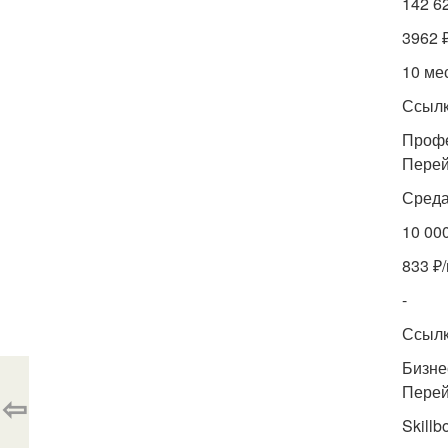
142 6
3962 
10 ме
Ссылк
Профе
Перей
Среда
10 00
833 ₽/
-
Ссылк
Бизне
Перей
⇦
Skillb