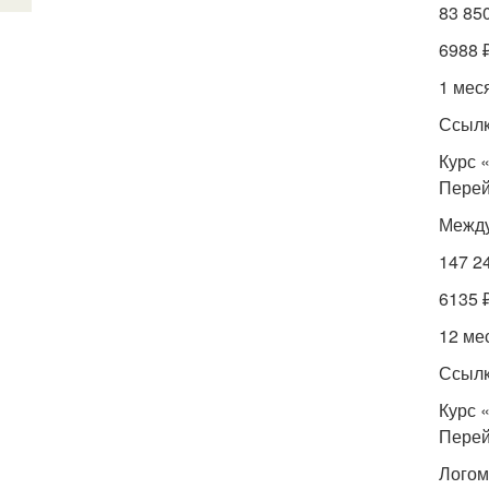
83 85
6988 
1 мес
Ссылк
Курс 
Перей
Между
147 2
6135 
12 ме
Ссылк
Курс 
Перей
Лого