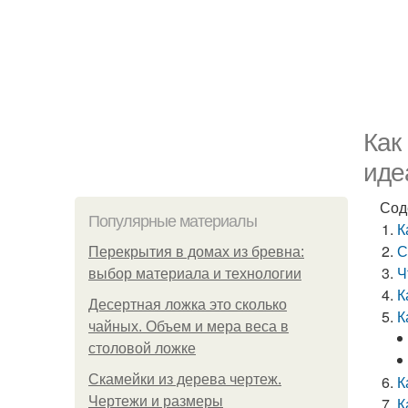
Как
иде
Сод
Популярные материалы
К
С
Перекрытия в домах из бревна:
Ч
выбор материала и технологии
К
Десертная ложка это сколько
К
чайных. Объем и мера веса в
столовой ложке
Скамейки из дерева чертеж.
К
Чертежи и размеры
К