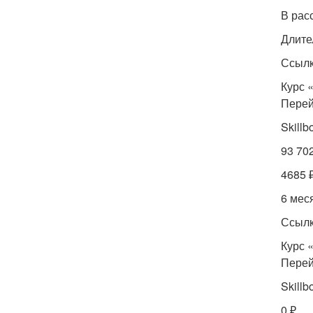
В рас
Длите
Ссылк
Курс 
Перей
Skillb
93 70
4685 
6 мес
Ссылк
Курс 
Перей
Skillb
0 ₽