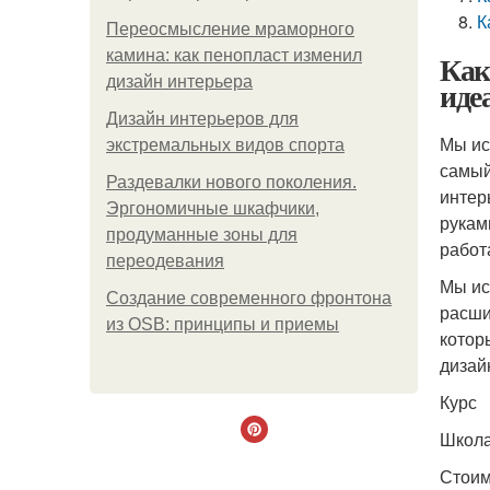
К
Переосмысление мраморного
камина: как пенопласт изменил
Как
дизайн интерьера
иде
Дизайн интерьеров для
Мы ис
экстремальных видов спорта
самый
Раздевалки нового поколения.
интер
Эргономичные шкафчики,
рукам
продуманные зоны для
работ
переодевания
Мы ис
Создание современного фронтона
расши
из OSB: принципы и приемы
котор
дизай
Курс
Школ
Стоим