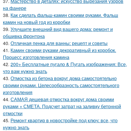
37.
Мастерство в деталях: искусство вырезания узоров
на фанере
38.
Как сделать фальш-камин своими руками. Фальш
камин на новый год из коробки
39.
Улучшите внешний вид вашего дома: ремонт и
обшивка фронтона
40.
Отличная пенка для ванны: рецепт и советы
41.
Камин своими руками декоративный из коробок.
Процесс изготовления камина
42.
200+ Бесплатные пугало & Пугать изображения: Все,
что вам нужно знать
43.
Отмостка из бетона вокруг дома самостоятельно
своими руками. Целесообразность самостоятельного
изготовления
44.
САМАЯ дешевая отмостка вокруг дома своими
руками + СМЕТА. Подсчет затрат на заливку бетонной
отмостки
45.
Ремонт квартир в новостройке под ключ: все, что
нужно знать