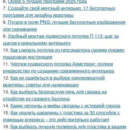
6.
Обзор 5 лучших программ 2025 года
7.
Создайте свой мечтный интерьер: 17 бесплатных
программ для дизайна квартиры
8.
Пугало в поле PNG: лучшие бесплатные изображения
для скачивания
9.
Удобный монтаж подвесного потолка П 113: шаг за
шагом к идеальному интерьеру
10.
Как сделать потолок из гипсокартона своими руками:
пошаговая инструкция
11.
Чертеж подвесного потолка Армстронг: полное
руководство по созданию современного интерьера
12.
Как не ошибиться в выборе однокомнатной
квартиры: советы для начинающих
13.
Как выбрать безопасную печь для гаража на
отработке из газового баллона
14.
Какие легенды и мифы связаны с историей города
15.
Как удалить царапины с пластика за 30 способов с
помощью ксерокса – это действительно работает
16.
Как выбрать лучшую полироль для пластика в вашем