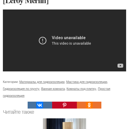
[Leroy Merlin]
Категории:
Материалы для гидроизоляции
,
Мастика для гидроизоляции
,
Гидроизоляция по грунту
,
Ванная комната
,
Комнаты под плитку
,
Простая
гидроизоляция
Читайте также