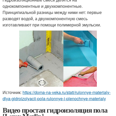
однокомпонентные и двухкомпонентные.
Принципиальной разницы между ними нет: первые
разводят водой, а двухкомпонентную смесь
изготавливают при помощи полимерной эмульсии.
Источник:
https://doma-na-veka.ru/stati/rulonnye-materialy-
dlya-gidroizolyacii-pola-rulonnye-i-plenochnye-materialy
Видео простая гидроизоляция пола