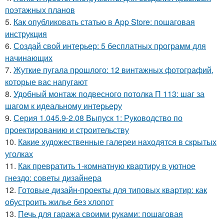
поэтажных планов
5.
Как опубликовать статью в App Store: пошаговая
инструкция
6.
Создай свой интерьер: 5 бесплатных программ для
начинающих
7.
Жуткие пугала прошлого: 12 винтажных фотографий,
которые вас напугают
8.
Удобный монтаж подвесного потолка П 113: шаг за
шагом к идеальному интерьеру
9.
Серия 1.045.9-2.08 Выпуск 1: Руководство по
проектированию и строительству
10.
Какие художественные галереи находятся в скрытых
уголках
11.
Как превратить 1-комнатную квартиру в уютное
гнездо: советы дизайнера
12.
Готовые дизайн-проекты для типовых квартир: как
обустроить жилье без хлопот
13.
Печь для гаража своими руками: пошаговая