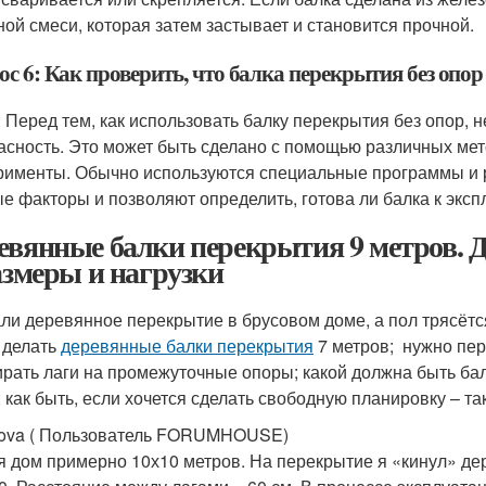
ной смеси, которая затем застывает и становится прочной.
с 6: Как проверить, что балка перекрытия без опор
: Перед тем, как использовать балку перекрытия без опор, 
асность. Это может быть сделано с помощью различных мето
рименты. Обычно используются специальные программы и 
е факторы и позволяют определить, готова ли балка к эксп
евянные балки перекрытия 9 метров. 
азмеры и нагрузки
ли деревянное перекрытие в брусовом доме, а пол трясётся
 делать
деревянные балки перекрытия
7 метров; нужно пере
ирать лаги на промежуточные опоры; какой должна быть бал
; как быть, если хочется сделать свободную планировку – 
ova ( Пользователь FORUMHOUSE)
я дом примерно 10х10 метров. На перекрытие я «кинул» дере