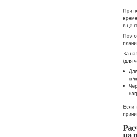
При п
време
в цен
Поэто
плани
За на
(для 
Для
кг/к
Чер
наг
Если 
прини
Рас
на 