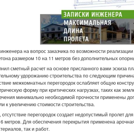
 инженера на вопрос заказчика по возможности реализации
етона размером 10 на 11 метров без дополнительных опорн
нил сметный расчет на основе присланного вами эскиза пл
тельному удорожанию строительства по следующим причин
ствие межкомнатных перегородок ослабляет общую констру
трическую форму при критических нагрузках, таких как земл
ечения минимально необходимой прочности применены до
ли к увеличению стоимости строительства.
, отсутствие перегородок создает недопустимый пролет дл
 6 метров. Для обеспечения перекрытия применена арочная
териалов, так и работ.