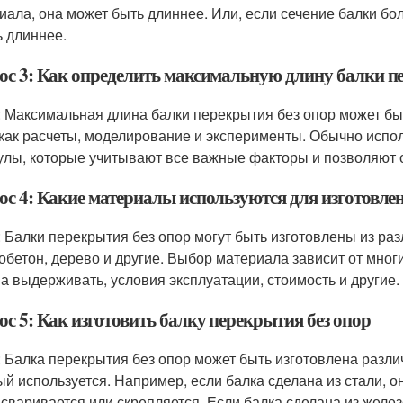
иала, она может быть длиннее. Или, если сечение балки б
ь длиннее.
ос 3: Как определить максимальную длину балки п
: Максимальная длина балки перекрытия без опор может б
 как расчеты, моделирование и эксперименты. Обычно исп
лы, которые учитывают все важные факторы и позволяют 
ос 4: Какие материалы используются для изготовле
: Балки перекрытия без опор могут быть изготовлены из раз
обетон, дерево и другие. Выбор материала зависит от многи
а выдерживать, условия эксплуатации, стоимость и другие.
с 5: Как изготовить балку перекрытия без опор
: Балка перекрытия без опор может быть изготовлена разли
ый используется. Например, если балка сделана из стали, 
 сваривается или скрепляется. Если балка сделана из желез