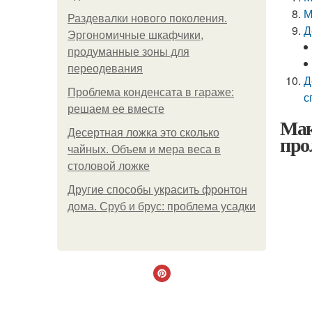
М
Раздевалки нового поколения.
Д
Эргономичные шкафчики,
продуманные зоны для
переодевания
Д
Проблема конденсата в гараже:
с
решаем ее вместе
Мак
Десертная ложка это сколько
про
чайных. Объем и мера веса в
столовой ложке
Другие способы украсить фронтон
дома. Сруб и брус: проблема усадки