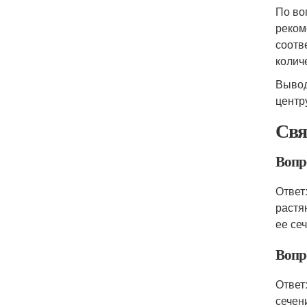
По во
реком
соотв
колич
Вывод
центр
Свя
Вопр
Ответ
растя
ее се
Вопр
Ответ
сечен