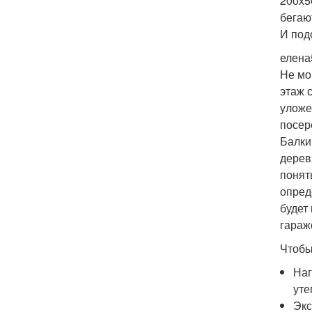
200х5
бегаю
И под
елена
Не мо
этаж 
уложе
посер
Балки
дерев
понят
опред
будет
гараж
Чтобы
Наг
уте
Экс