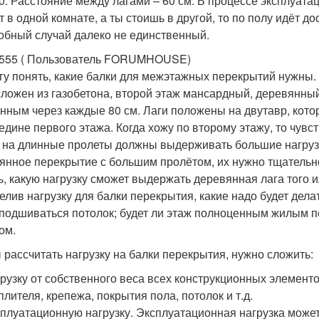
0. Расстояние между лагами – 60 см. В процессе эксплуатац
т в одной комнате, а ты стоишь в другой, то по полу идёт д
обный случай далеко не единственный.
555 ( Пользователь FORUMHOUSE)
гу понять, какие балки для межэтажных перекрытий нужны.
сложен из газобетона, второй этаж мансардный, деревянны
нным через каждые 80 см. Лаги положены на двутавр, кото
едине первого этажа. Когда хожу по второму этажу, то чувст
 на длинные пролеты должны выдерживать большие нагрузк
янное перекрытие с большим пролётом, их нужно тщательно
ь, какую нагрузку сможет выдержать деревянная лага того и
елив нагрузку для балки перекрытия, какие надо будет дел
 подшиваться потолок; будет ли этаж полноценным жилым
ом.
 рассчитать нагрузку на балки перекрытия, нужно сложить:
рузку от собственного веса всех конструкционных элементо
плителя, крепежа, покрытия пола, потолок и т.д.
плуатационную нагрузку. Эксплуатационная нагрузка может