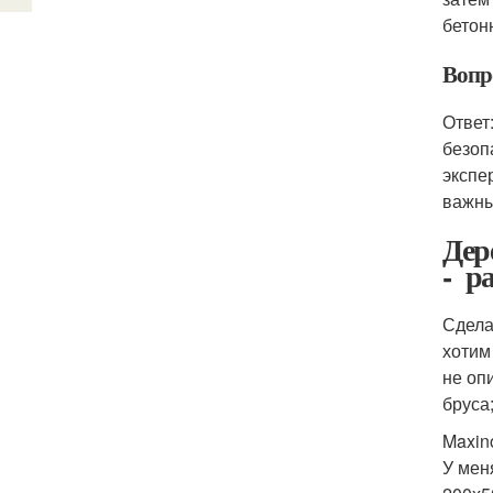
бетон
Вопро
Ответ
безоп
экспе
важны
Дер
- р
Сдела
хотим
не оп
бруса
Maxin
У мен