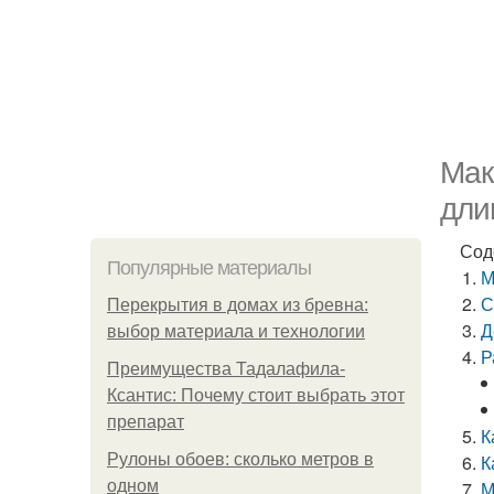
Мак
дли
Сод
Популярные материалы
М
С
Перекрытия в домах из бревна:
Д
выбор материала и технологии
Р
Преимущества Тадалафила-
Ксантис: Почему стоит выбрать этот
препарат
К
Рулоны обоев: сколько метров в
К
одном
М