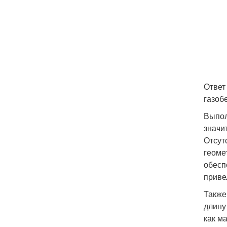
Ответ
газоб
Выпол
значи
Отсут
геоме
обесп
приве
Также
длину
как ма