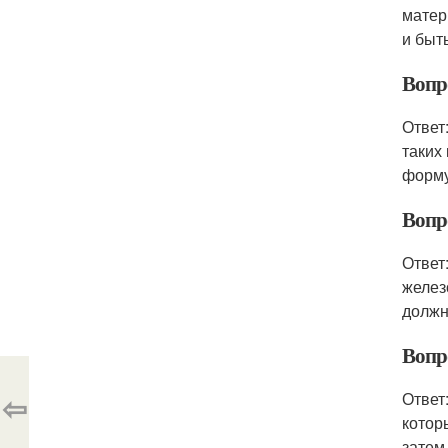
матер
и быт
Вопр
Ответ
таких
форму
Вопр
Ответ
желез
должн
Вопро
⇦
Ответ
котор
затем