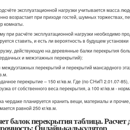
одсчёте эксплуатационной нагрузки учитывается масса люде
нно возрастает при приходе гостей, шумных торжествах, пе
тр комнаты.
му при расчёте эксплуатационной нагрузки необходимо прод
руется ставить, и есть ли вероятность в будущем установки
грузку, действующую на деревянные балки перекрытия бо
чердачных и межэтажных перекрытий):
 междуэтажных перекрытий и перекрытий мансардного этаж
в.м.
дачное перекрытие – 150 кг/кв.м. Где (по СНиП 2.01.07-85),
рузка от собственного веса перекрытия, а 100 кг/кв.м - норм
на чердаке планируется хранить вещи, материалы и прочие,
мается равной 250 кг/кв.м.
чет балок перекрытия таблица. Расчет
прочность: Онлайн-калькулятор