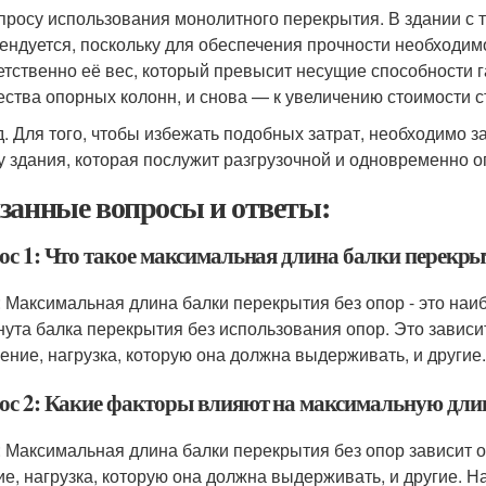
просу использования монолитного перекрытия. В здании с 
ендуется, поскольку для обеспечения прочности необходим
етственно её вес, который превысит несущие способности г
ества опорных колонн, и снова — к увеличению стоимости с
. Для того, чтобы избежать подобных затрат, необходимо з
у здания, которая послужит разгрузочной и одновременно о
занные вопросы и ответы:
ос 1: Что такое максимальная длина балки перекры
: Максимальная длина балки перекрытия без опор - это наи
нута балка перекрытия без использования опор. Это зависит
чение, нагрузка, которую она должна выдерживать, и другие.
ос 2: Какие факторы влияют на максимальную длин
: Максимальная длина балки перекрытия без опор зависит от
ие, нагрузка, которую она должна выдерживать, и другие. Н