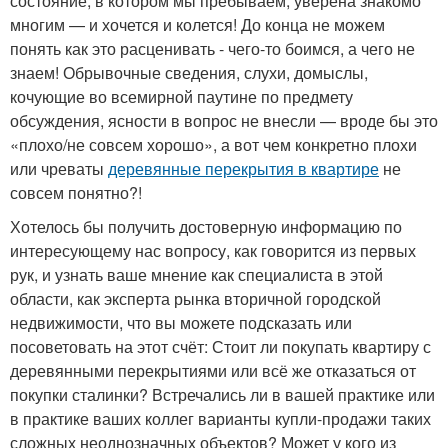
состояние, в котором мы пребываем, уверена знакомо
многим — и хочется и колется! До конца не можем
понять как это расценивать - чего-то боимся, а чего не
знаем! Обрывочные сведения, слухи, домыслы,
кочующие во всемирной паутине по предмету
обсуждения, ясности в вопрос не внесли — вроде бы это
«плохо/не совсем хорошо», а вот чем конкретно плохи
или чреваты
деревянные перекрытия в квартире
не
совсем понятно?!
Хотелось бы получить достоверную информацию по
интересующему нас вопросу, как говорится из первых
рук, и узнать ваше мнение как специалиста в этой
области, как эксперта рынка вторичной городской
недвижимости, что вы можете подсказать или
посоветовать на этот счёт: Стоит ли покупать квартиру с
деревянными перекрытиями или всё же отказаться от
покупки сталинки? Встречались ли в вашей практике или
в практике ваших коллег варианты купли-продажи таких
сложных неоднозначных объектов? Может у кого из