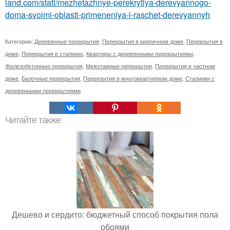
land.com/stati/mezhetazhnye-perekrytiya-derevyannogo-
doma-svoimi-oblasti-primeneniya-i-raschet-derevyannyh
Категории:
Деревянные перекрытия
,
Перекрытия в кирпичном доме
,
Перекрытия в
доме
,
Перекрытия в сталинке
,
Квартиры с деревянными перекрытиями
,
Железобетонные перекрытия
,
Межэтажные перекрытия
,
Перекрытия в частном
доме
,
Балочные перекрытия
,
Перекрытия в многоквартирном доме
,
Сталинки с
деревянными перекрытиями
Читайте также
Дешево и сердито: бюджетный способ покрытия пола
обоями