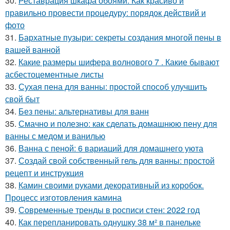
30.
Реставрация шкафа обоями. Как красиво и
правильно провести процедуру: порядок действий и
фото
31.
Бархатные пузыри: секреты создания многой пены в
вашей ванной
32.
Какие размеры шифера волнового 7 . Какие бывают
асбестоцементные листы
33.
Сухая пена для ванны: простой способ улучшить
свой быт
34.
Без пены: альтернативы для ванн
35.
Смачно и полезно: как сделать домашнюю пену для
ванны с медом и ванилью
36.
Ванна с пеной: 6 вариаций для домашнего уюта
37.
Создай свой собственный гель для ванны: простой
рецепт и инструкция
38.
Камин своими руками декоративный из коробок.
Процесс изготовления камина
39.
Современные тренды в росписи стен: 2022 год
40.
Как перепланировать однушку 38 м² в панельке