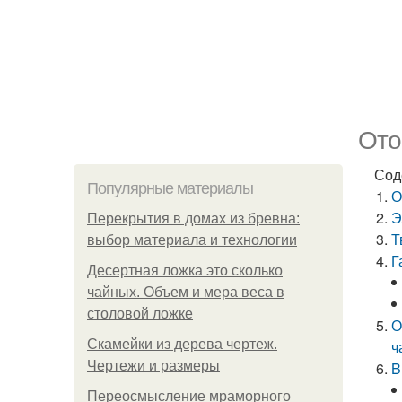
Ото
Сод
Популярные материалы
О
Э
Перекрытия в домах из бревна:
Т
выбор материала и технологии
Г
Десертная ложка это сколько
чайных. Объем и мера веса в
столовой ложке
О
Скамейки из дерева чертеж.
ч
Чертежи и размеры
B
Переосмысление мраморного