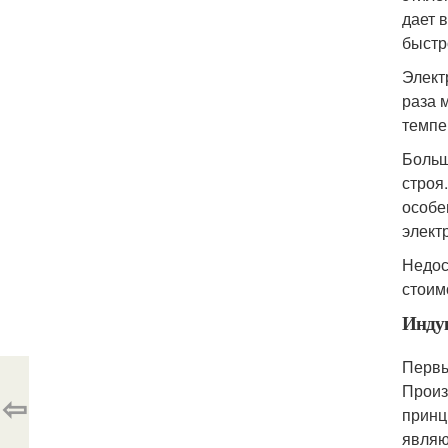
дает 
быстр
Элект
раза 
темпе
Больш
строя
особе
элект
Недос
стоим
Инду
Первы
Произ
⇦
принц
являю