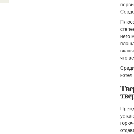
перви
Серде
Плюсо
степе
него 
площа
включ
что в
Среди
котел 
Тве
тве
Прежд
устан
горюч
отдав