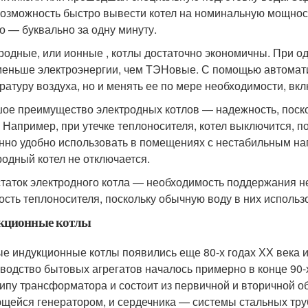
возможность быстро вывести котел на номинальную мощност
о — буквально за одну минуту.
родные, или ионные , котлы достаточно экономичны. При о
меньше электроэнергии, чем ТЭНовые. С помощью автомати
ратуру воздуха, но и менять ее по мере необходимости, вкл
ое преимущество электродных котлов — надежность, поскол
. Например, при утечке теплоносителя, котел выключится, по
нно удобно использовать в помещениях с нестабильным на
родный котел не отключается.
таток электродного котла — необходимость поддержания н
ость теплоносителя, поскольку обычную воду в них использ
кционные котлы
е индукционные котлы появились еще 80-х годах ХХ века 
водство бытовых агрегатов началось примерно в конце 90-х
ипу трансформатора и состоит из первичной и вторичной о
щейся генератором, и сердечника — системы стальных труб