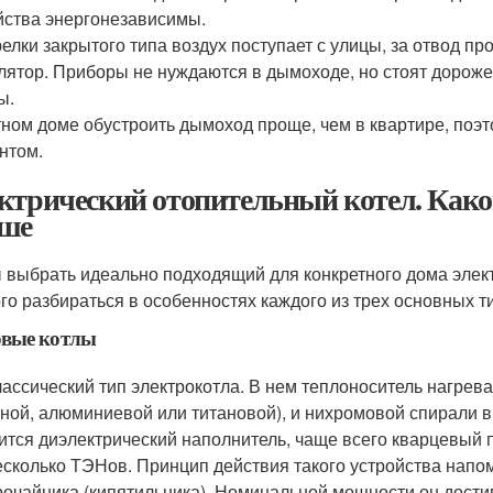
йства энергонезависимы.
орелки закрытого типа воздух поступает с улицы, за отвод п
лятор. Приборы не нуждаются в дымоходе, но стоят дороже
ы.
тном доме обустроить дымоход проще, чем в квартире, поэт
нтом.
ктрический отопительный котел. Какой
ше
 выбрать идеально подходящий для конкретного дома элект
го разбираться в особенностях каждого из трех основных т
вые котлы
лассический тип электрокотла. В нем теплоноситель нагре
ьной, алюминиевой или титановой), и нихромовой спирали 
ится диэлектрический наполнитель, чаще всего кварцевый 
есколько ТЭНов. Принцип действия такого устройства напо
рочайника (кипятильника). Номинальной мощности он достиг