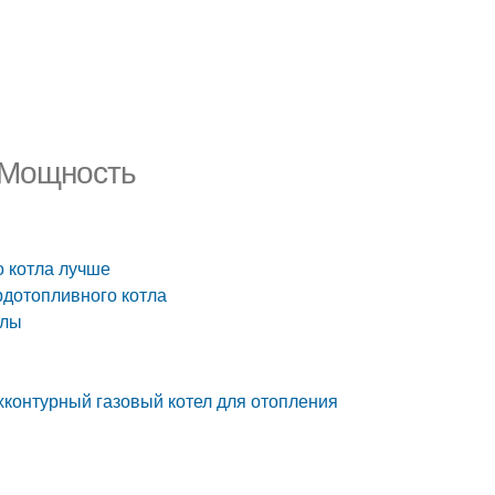
 Мощность
о котла лучше
рдотопливного котла
тлы
хконтурный газовый котел для отопления