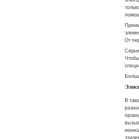
тольк
помощ
Преим
элеме
От пе
Серье
Чтобы
специ
Больш
Элек
В так
разно
прово
вызыв
иониз
этиле