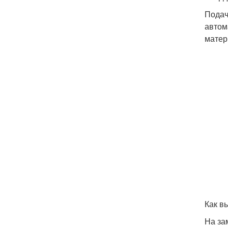
Подач
автом
матер
Как в
На за