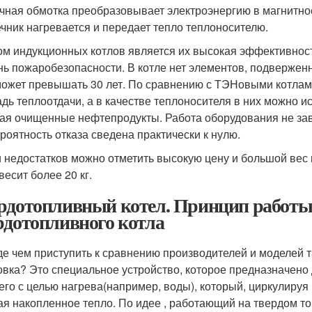
чная обмотка преобразовывает электроэнергию в магнитное
чник нагревается и передает тепло теплоносителю.
м индукционных котлов является их высокая эффективность
нь пожаробезопасности. В котле нет элементов, подверженн
может превышать 30 лет. По сравнению с ТЭНовыми котла
дь теплоотдачи, а в качестве теплоносителя в них можно и
ая очищенные нефтепродукты. Работа оборудования не зав
ероятность отказа сведена практически к нулю.
 недостатков можно отметить высокую цену и большой вес
весит более 20 кг.
рдотопливный котел. Принцип работы 
рдотопливного котла
е чем приступить к сравнению производителей и моделей так
овка? Это специальное устройство, которое предназначено
его с целью нагрева(например, воды), который, циркулируя 
ая накопленное тепло. По идее , работающий на твердом т