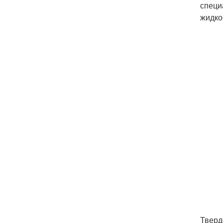
специ
жидко
Тверд