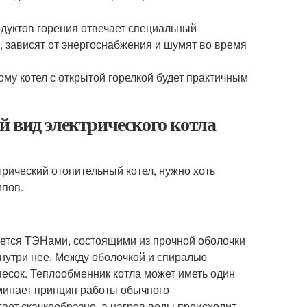
родуктов горения отвечает специальный
, зависят от энергоснабжения и шумят во время
ому котел с открытой горелкой будет практичным
 вид электрического котла
рический отопительный котел, нужно хоть
ипов.
вается ТЭНами, состоящими из прочной оболочки
внутри нее. Между оболочкой и спиралью
песок. Теплообменник котла может иметь один
минает принцип работы обычного
ает скачкообразно, а нагрев воды происходит