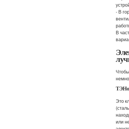
устро
- В г
венти
работ
В час
вариа
Эле
луч
Чтобы
немно
ТЭНо
Это к
(стал
наход
или н
элект