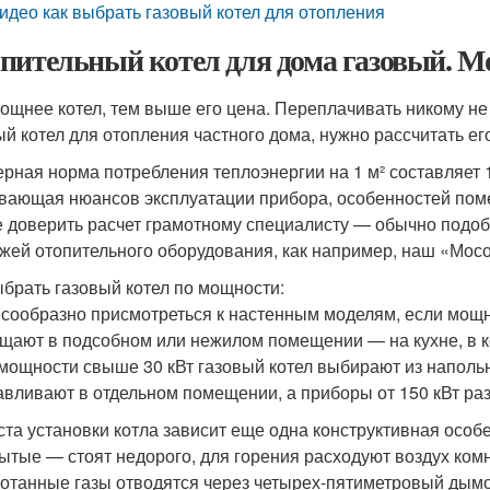
идео как выбрать газовый котел для отопления
пительный котел для дома газовый. 
ощнее котел, тем выше его цена. Переплачивать никому не 
ый котел для отопления частного дома, нужно рассчитать е
рная норма потребления теплоэнергии на 1 м² составляет 1
вающая нюансов эксплуатации прибора, особенностей поме
 доверить расчет грамотному специалисту — обычно подо
жей отопительного оборудования, как например, наш «Мосо
ыбрать газовый котел по мощности:
есообразно присмотреться к настенным моделям, если мощн
щают в подсобном или нежилом помещении — на кухне, в ко
 мощности свыше 30 кВт газовый котел выбирают из напольн
авливают в отдельном помещении, а приборы от 150 кВт ра
ста установки котла зависит еще одна конструктивная особ
рытые — стоят недорого, для горения расходуют воздух ком
отанные газы отводятся через четырех-пятиметровый дымох