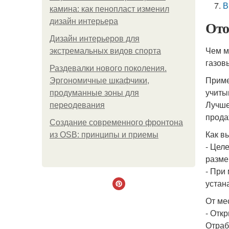
В
камина: как пенопласт изменил
дизайн интерьера
Ото
Дизайн интерьеров для
Чем м
экстремальных видов спорта
газов
Раздевалки нового поколения.
Приме
Эргономичные шкафчики,
учиты
продуманные зоны для
Лучше
переодевания
прода
Создание современного фронтона
Как в
из OSB: принципы и приемы
- Цел
разме
- При
устан
От ме
- Отк
Отраб