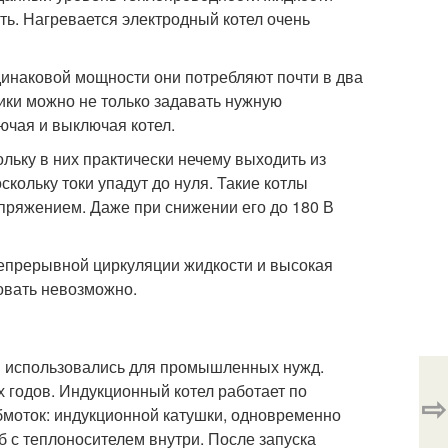
ь. Нагревается электродный котел очень
динаковой мощности они потребляют почти в два
ки можно не только задавать нужную
ючая и выключая котел.
ьку в них практически нечему выходить из
скольку токи упадут до нуля. Такие котлы
пряжением. Даже при снижении его до 180 В
епрерывной циркуляции жидкости и высокая
овать невозможно.
и использовались для промышленных нужд.
 годов. Индукционный котел работает по
⇨
бмоток: индукционной катушки, одновременно
 с теплоносителем внутри. После запуска