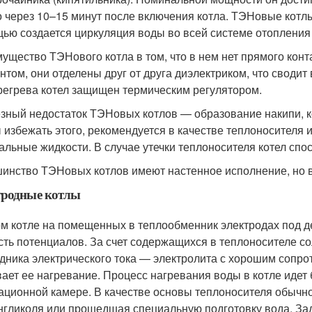
о через 10–15 минут после включения котла. ТЭНовые котлы
ью создается циркуляция воды во всей системе отоплени
ущество ТЭНового котла в том, что в нем нет прямого конт
нтом, они отделены друг от друга диэлектриком, что своди
регрева котел защищен термическим регулятором.
зный недостаток ТЭНовых котлов — образование накипи, к
 избежать этого, рекомендуется в качестве теплоносителя
альные жидкости. В случае утечки теплоносителя котел спос
инство ТЭНовых котлов имеют настенное исполнение, но в
тродные котлы
ом котле на помещенных в теплообменник электродах под д
сть потенциалов. За счет содержащихся в теплоносителе со
дника электрического тока — электролита с хорошим сопроти
ает ее нагревание. Процесс нагревания воды в котле идет
ационной камере. В качестве основы теплоносителя обычно
нгликоля или прошедшая специальную подготовку вода. За