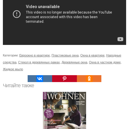
Категории:
Евроокно в квартире
,
Пластиковые окна
,
Окна в квартире
,
Народные
средства
,
Стекол в деревянных рамах
,
Деревянные окна
,
Окна в частном доме
,
Жидкое мыло
Читайте также