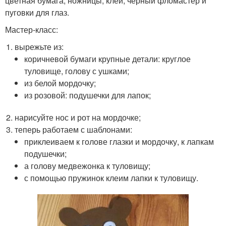
цветная бумага, ножницы, клей, черный фломастер и
пуговки для глаз.
Мастер-класс:
вырежьте из:
коричневой бумаги крупные детали: круглое
туловище, голову с ушками;
из белой мордочку;
из розовой: подушечки для лапок;
нарисуйте нос и рот на мордочке;
теперь работаем с шаблонами:
приклеиваем к голове глазки и мордочку, к лапкам
подушечки;
а голову медвежонка к туловищу;
с помощью пружинок клеим лапки к туловищу.