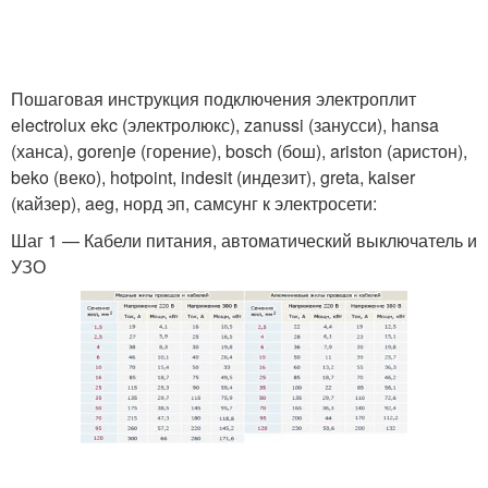
Пошаговая инструкция подключения электроплит
electrolux ekc (электролюкс), zanussi (занусси), hansa
(ханса), gorenje (горение), bosch (бош), ariston (аристон),
beko (веко), hotpoint, indesit (индезит), greta, kaiser
(кайзер), aeg, норд эп, самсунг к электросети:
Шаг 1 — Кабели питания, автоматический выключатель и
УЗО