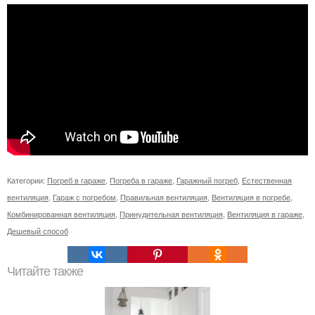
Категории:
Погреб в гараже
,
Погреба в гараже
,
Гаражный погреб
,
Естественная
вентиляция
,
Гараж с погребом
,
Правильная вентиляция
,
Вентиляция в погребе
,
Комбинированная вентиляция
,
Принудительная вентиляция
,
Вентиляция в гараже
,
Дешевый способ
Читайте также