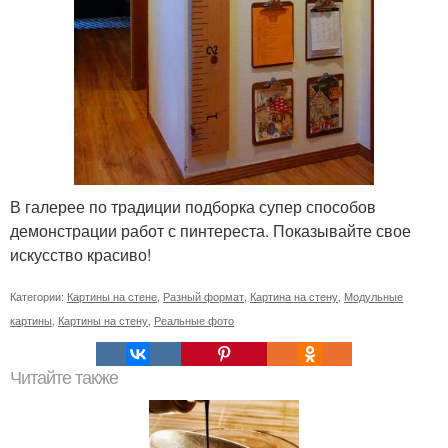
В галерее по традиции подборка супер способов
демонстрации работ с пинтереста. Показывайте свое
искусство красиво!
Категории:
Картины на стене
,
Разный формат
,
Картина на стену
,
Модульные
картины
,
Картины на стену
,
Реальные фото
Читайте также