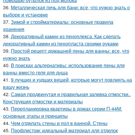
помощью бутылок из под молока
36.
Металлическая печь для бани: все, что нужно знать о
выборе и установке
37.
Зимой и стройматериалы: основные правила
хранения
38.
Декоративный камин из пеноплекса. Как сделать
декоративный камин из пенопласта своими руками
39.
Простой рецепт домашней пены для ванны: все, что
нужно знать
40.
В поисках альтернативы: использование пены для
ванны вместо геля для душа
41.
9 лучших и худших вещей, которые могут повлиять на
вашу жизнь
42.
Самая продвинутая и правильная заливка отмостки..
Конструкция отмостки и материалы
43.
Перепланировка квартиры в домах серии П-44М:
основные этапы и принципы
44.
Чем отделать стены и пол в ванной. Стены
45.
Профлистом: идеальный материал для отделок