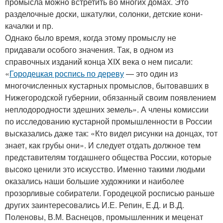
промысла можно встретить во многих домах. Это
разделочные доски, шкатулки, солонки, детские кони-
качалки и пр.
Однако было время, когда этому промыслу не
придавали особого значения. Так, в одном из
справочных изданий конца XIX века о нем писали:
«
Городецкая роспись по дереву
— это один из
многочисленных кустарных промыслов, бытовавших в
Нижегородской губернии, обязанный своим появлением
неплодородности здешних земель». А члены комиссии
по исследованию кустарной промышленности в России
высказались даже так: «Кто видел рисунки на донцах, тот
знает, как грубы они». И следует отдать должное тем
представителям тогдашнего общества России, которые
высоко ценили это искусство. Именно такими людьми
оказались наши большие художники и наиболее
прозорливые собиратели. Городецкой росписью раньше
других заинтересовались И.Е. Репин, Е.Д. и В.Д.
Поленовы, В.М. Васнецов, промышленник и меценат