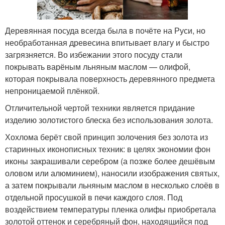
Деревянная посуда всегда была в почёте на Руси, но
необработанная древесина впитывает влагу и быстро
загрязняется. Во избежании этого посуду стали
покрывать варёным льняным маслом — олифой,
которая покрывала поверхность деревянного предмета
непроницаемой плёнкой.
Отличительной чертой техники является придание
изделию золотистого блеска без использования золота.
Хохлома берёт свой принцип золочения без золота из
старинных иконописных техник: в целях экономии фон
иконы закрашивали серебром (а позже более дешёвым
оловом или алюминием), наносили изображения святых,
а затем покрывали льняным маслом в несколько слоёв в
отдельной просушкой в печи каждого слоя. Под
воздействием температуры пленка олифы приобретала
золотой оттенок и серебряный фон, находящийся под