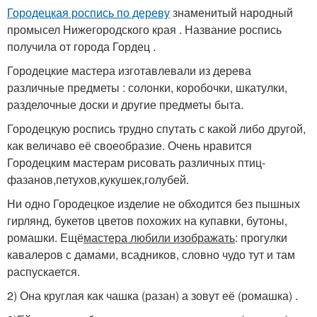
Городецкая роспись по дереву
знаменитый народный
промысел Нижегородского края . Название роспись
получила от города Гордец .
Городецкие мастера изготавлевали из дерева
различные предметы : солонки, коробочки, шкатулки,
разделочные доски и другие предметы быта.
Городецкую роспись трудно спутать с какой либо другой,
как величаво её своеобразие. Очень нравится
Городецким мастерам рисовать различных птиц-
фазанов,петухов,кукушек,голубей.
Ни одно Городецкое изделие не обходится без пышных
гирлянд, букетов цветов похожих на купавки, бутоны,
ромашки. Ещё
мастера любили изображать
: прогулки
кавалеров с дамами, всадников, словно чудо тут и там
распускается.
2) Она круглая как чашка (разан) а зовут её (ромашка) .