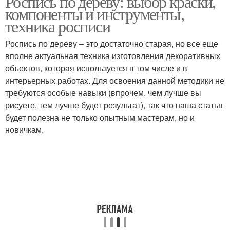
Роспись по дереву: выбор краски,
компоненты и инструменты,
техника росписи
Роспись по дереву – это достаточно старая, но все еще
Росписи по дереву
Хохломская роспись
вполне актуальная техника изготовления декоративных
объектов, которая используется в том числе и в
интерьерных работах. Для освоения данной методики не
требуются особые навыки (впрочем, чем лучше вы
Краски для росписи
Декоративная роспись
рисуете, тем лучше будет результат), так что наша статья
будет полезна не только опытным мастерам, но и
новичкам.