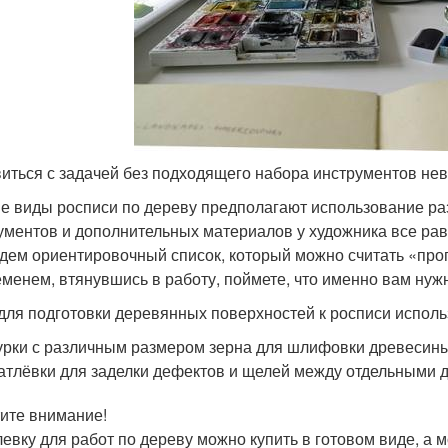
иться с задачей без подходящего набора инструментов не
е виды росписи по дереву предполагают использование ра
ументов и дополнительных материалов у художника все ра
дем ориентировочный список, который можно считать «прог
еменем, втянувшись в работу, поймете, что именно вам нуж
 для подготовки деревянных поверхностей к росписи исполь
рки с различным размером зерна для шлифовки древесины
тлёвки для заделки дефектов и щелей между отдельными 
ите внимание!
евку для работ по дереву можно купить в готовом виде, а 