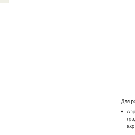
Для р
Аэр
гра
акр