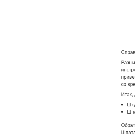
Справ
Разны
инстр
приве
со вр
Итак,
Шку
Шпа
Обрат
Шпатл