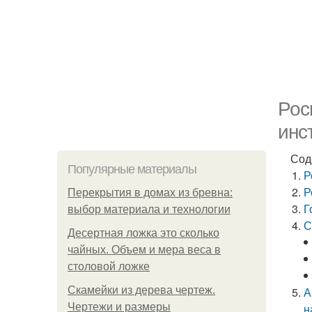
Рос
инс
Сод
Популярные материалы
Р
Р
Перекрытия в домах из бревна:
Г
выбор материала и технологии
С
Десертная ложка это сколько
чайных. Объем и мера веса в
столовой ложке
Скамейки из дерева чертеж.
А
Чертежи и размеры
н