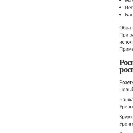
Мал
Вет
Бан
Обрат
При р
исполь
Приме
Рос
рос
Розет
Новый
Чашка
Уренг
Кружк
Уренг