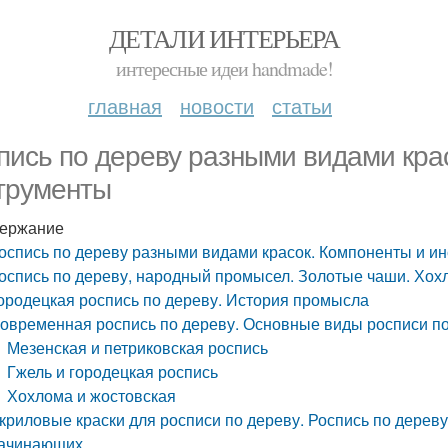
ДЕТАЛИ ИНТЕРЬЕРА
интересные идеи handmade!
главная
новости
статьи
пись по дереву разными видами кра
трументы
ержание
оспись по дереву разными видами красок. Компоненты и и
оспись по дереву, народный промысел. Золотые чаши. Хох
ородецкая роспись по дереву. История промысла
овременная роспись по дереву. Основные виды росписи п
Мезенская и петриковская роспись
Гжель и городецкая роспись
Хохлома и жостовская
криловые краски для росписи по дереву. Роспись по дерев
ачинающих