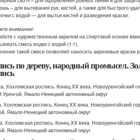
ярный скотч – для оформления ровных линий и для защиты
ошь – для вытирания рук, кистей, а также для быстрого уда
очки с водой — для мытья кистей и разведения краски.
ите внимание!
аботе с художественным акрилом на спиртовой основе вм
зовать смесь водки с водой (1:1).
нение такой смеси позволяет наносить акриловые краски ро
пись по дереву, народный промысел. З
пись
ка. Хохломская роспись. Конец XX века. Новоуренгойский г
 Уренгой, Ямало-Ненецкий автономный округ
. Хохломская роспись. Конец XX века. Новоуренгойский го
ой, Ямало-Ненецкий автономный округ
а. Хохломская роспись. Конец XX века. Новоуренгойский го
ой, Ямало-Ненецкий автономный округ