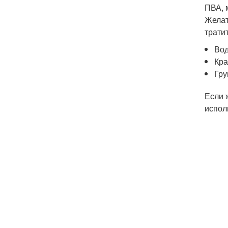
ПВА, 
Желат
трати
Вод
Кра
Гру
Если 
испол