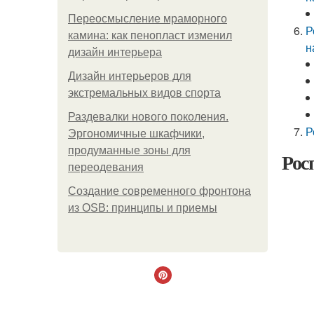
Переосмысление мраморного
Р
камина: как пенопласт изменил
н
дизайн интерьера
Дизайн интерьеров для
экстремальных видов спорта
Раздевалки нового поколения.
Р
Эргономичные шкафчики,
продуманные зоны для
Рос
переодевания
Создание современного фронтона
из OSB: принципы и приемы