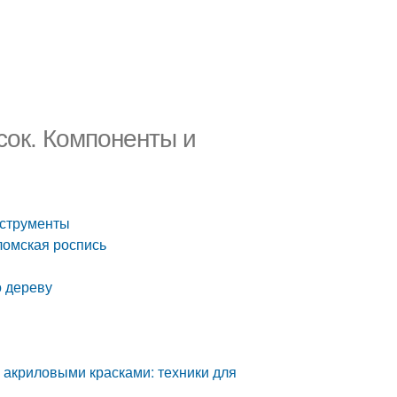
сок. Компоненты и
нструменты
ломская роспись
о дереву
у акриловыми красками: техники для