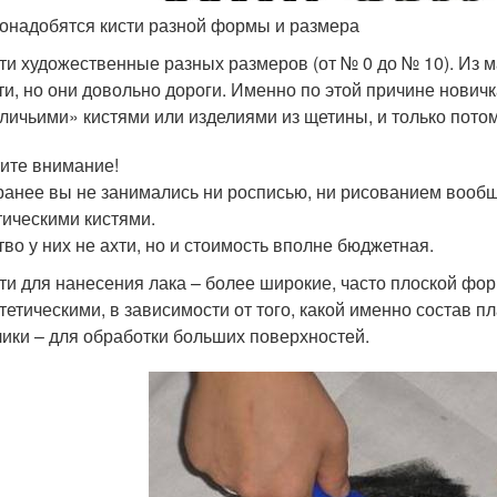
онадобятся кисти разной формы и размера
ти художественные разных размеров (от № 0 до № 10). Из 
ти, но они довольно дороги. Именно по этой причине нович
личьими» кистями или изделиями из щетины, и только потом
ите внимание!
ранее вы не занимались ни росписью, ни рисованием вообщ
тическими кистями.
тво у них не ахти, но и стоимость вполне бюджетная.
ти для нанесения лака – более широкие, часто плоской фор
тетическими, в зависимости от того, какой именно состав 
ики – для обработки больших поверхностей.