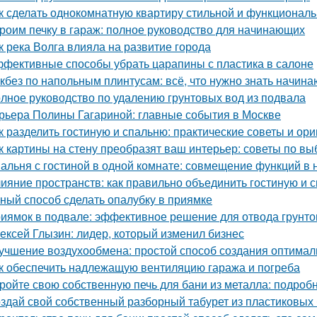
к сделать однокомнатную квартиру стильной и функционал
роим печку в гараж: полное руководство для начинающих
к река Волга влияла на развитие города
фективные способы убрать царапины с пластика в салоне
кбез по напольным плинтусам: всё, что нужно знать начин
лное руководство по удалению грунтовых вод из подвала
рьера Полины Гагариной: главные события в Москве
к разделить гостиную и спальню: практические советы и ор
к картины на стену преобразят ваш интерьер: советы по в
альня с гостиной в одной комнате: совмещение функций в
ияние пространств: как правильно объединить гостиную и 
ный способ сделать опалубку в приямке
иямок в подвале: эффективное решение для отвода грунто
ексей Глызин: лидер, который изменил бизнес
учшение воздухообмена: простой способ создания оптимал
к обеспечить надлежащую вентиляцию гаража и погреба
ройте свою собственную печь для бани из металла: подроб
здай свой собственный разборный табурет из пластиковых