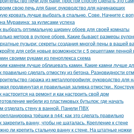
роительство печи для бани: простой способ сделать это са
роим свою печь для бани: руководство для начинающих
кую кровать лучше выбрать в спальню. Сове. Начните с воп
на Муравина: за кулисами успеха
к выбрать оптимальную ширину обоев для своей комнаты
олько метров в рулоне обоев. Какие бывают размеры руло
рхатные пузыри: секреты создания многой пены в вашей в
кройте для себя новые возможности с 5 рецептами пенной
мин своими руками из пеноплекса схема
ким камнем лучше облицевать камин. Какие камни лучше д
к правильно сделать отмостку из бетона. Разновидности от
роительство гаража из металлопрофиля: руководство для
мая продвинутая и правильная заливка отмостки.. Констру
к настроится на ремонт и как настроить свой дом
готовление мебели из пластиковых бутылок: где начать
м отделать стену в ванной. Панели ПВХ
репланировка трёшки в п44: как это сделать правильно
к закрепить ванну, чтобы не шаталась. Крепление к стене
жно ли крепить стальную ванну к стене. На штатные ножки