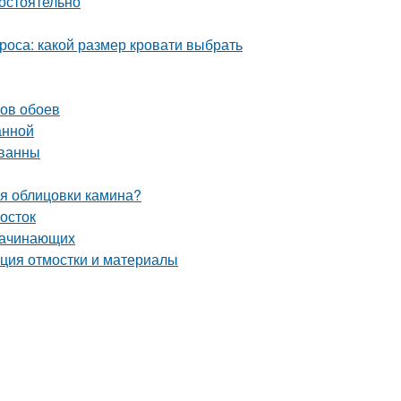
мостоятельно
роса: какой размер кровати выбрать
нов обоев
анной
 ванны
ля облицовки камина?
мосток
 начинающих
кция отмостки и материалы