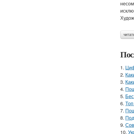
несом
исклю
Худож
читат
Пос
1.
Циф
2.
Как
3.
Как
4.
Пош
5.
Бес
6.
Топ
7.
Пош
8.
Под
9.
Сов
10.
Ую