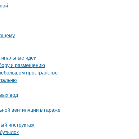
ьной
ающему
игинальные идеи
ыбору и размещению
 небольшом пространстве
спальню
вых вод
ьной вентиляции в гараже
ный инструктаж
 бутылок