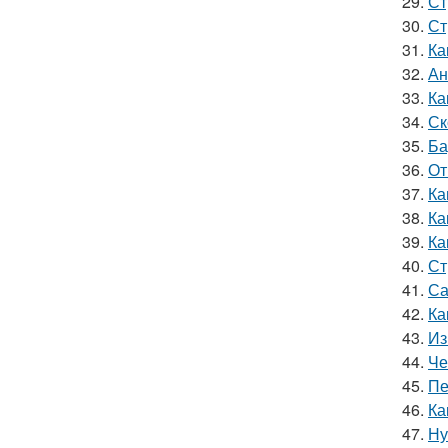
29.
Ст
30.
Ст
31.
Ка
32.
Ан
33.
Ка
34.
Ск
35.
Ба
36.
От
37.
Ка
38.
Ка
39.
Ка
40.
Ст
41.
Са
42.
Ка
43.
Из
44.
Че
45.
Пе
46.
Ка
47.
Ну