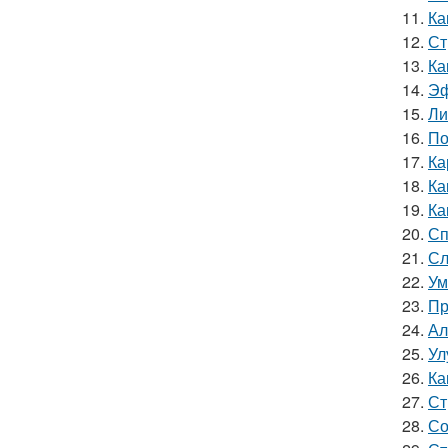
11.
Ка
12.
Ст
13.
Ка
14.
Эф
15.
Ли
16.
По
17.
Ка
18.
Ка
19.
Ка
20.
Сп
21.
Сл
22.
Ум
23.
Пр
24.
Ал
25.
Ул
26.
Ка
27.
Ст
28.
Со