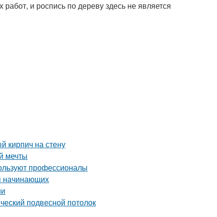
абот, и роспись по дереву здесь не является
й кирпич на стену
й мечты
пользуют профессионалы
ля начинающих
ии
ический подвесной потолок