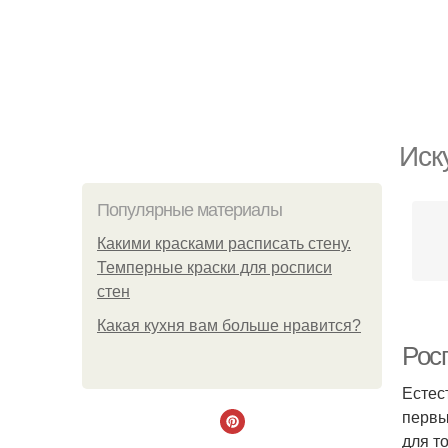
Иск
Популярные материалы
Какими красками расписать стену.
Темперные краски для росписи
стен
Какая кухня вам больше нравится?
Рос
Естес
первы
для т