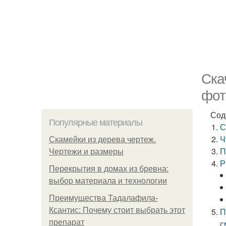
Ска
фот
Сод
Популярные материалы
С
Ч
Скамейки из дерева чертеж.
П
Чертежи и размеры
Р
Перекрытия в домах из бревна:
выбор материала и технологии
Преимущества Тадалафила-
Ксантис: Почему стоит выбрать этот
П
препарат
с