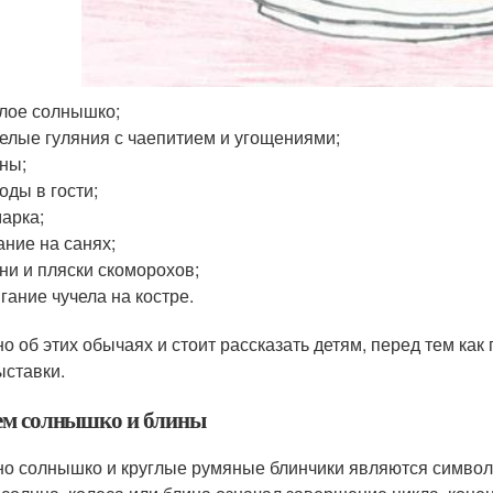
лое солнышко;
елые гуляния с чаепитием и угощениями;
ны;
оды в гости;
арка;
ание на санях;
ни и пляски скоморохов;
гание чучела на костре.
о об этих обычаях и стоит рассказать детям, перед тем ка
ыставки.
ем солнышко и блины
о солнышко и круглые румяные блинчики являются символо