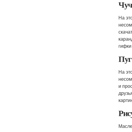
Чуч
На эт
несом
скача
каран
гифки
Пуг
На эт
несом
и про
друзь
карти
Рис
Масле