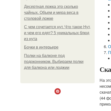
Десертная ложка это сколько
чайных. Объем и мера веса в
столовой ложке
С чем сочетается нут. Что такое Нут,
и чем его едят? 5 уникальных блюд
из нута
О
Бочки в интерьере
П
Полки на балконе под
подоконником. Выбираем полки
Ска
для балкона или лоджии
На эт
несом
скача
(44 ф
прико