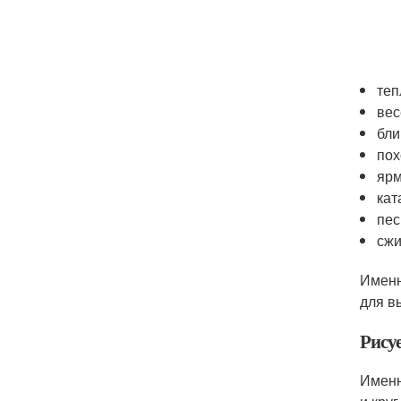
теп
вес
бли
пох
ярм
кат
пес
сжи
Именн
для в
Рису
Именн