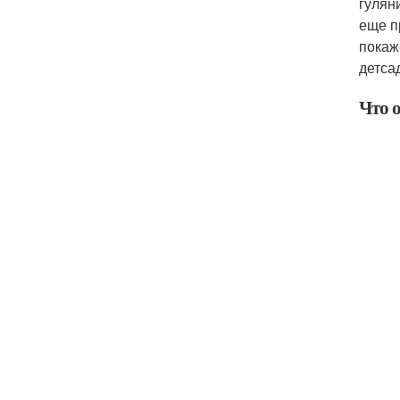
гулян
еще п
покаж
детса
Что 