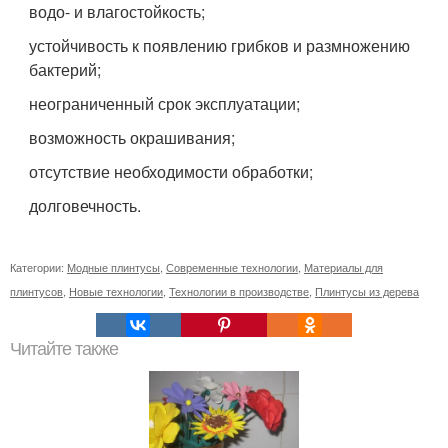
водо- и влагостойкость;
устойчивость к появлению грибков и размножению
бактерий;
неограниченный срок эксплуатации;
возможность окрашивания;
отсутствие необходимости обработки;
долговечность.
Категории:
Модные плинтусы
,
Современные технологии
,
Материалы для
плинтусов
,
Новые технологии
,
Технологии в производстве
,
Плинтусы из дерева
Читайте также