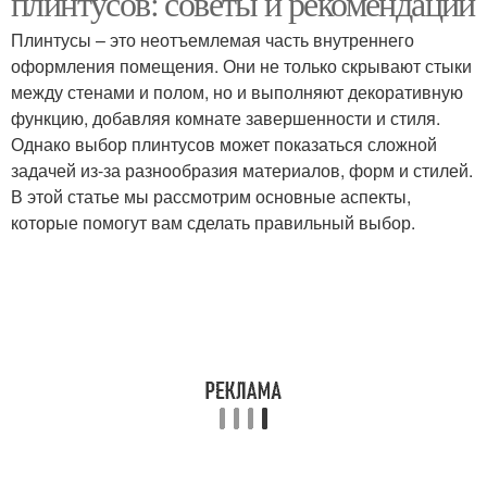
плинтусов: советы и рекомендации
Плинтусы – это неотъемлемая часть внутреннего
оформления помещения. Они не только скрывают стыки
Плинтус с кабельным
между стенами и полом, но и выполняют декоративную
Пластиковый плинтус
каналом
функцию, добавляя комнате завершенности и стиля.
Однако выбор плинтусов может показаться сложной
задачей из-за разнообразия материалов, форм и стилей.
В этой статье мы рассмотрим основные аспекты,
Пластиковые плинтусы
Напольные плинтусы
которые помогут вам сделать правильный выбор.
Алюминиевые
Деревянные плинтусы
плинтусы
Комбинированные
Уход за плинтусами
плинтусы