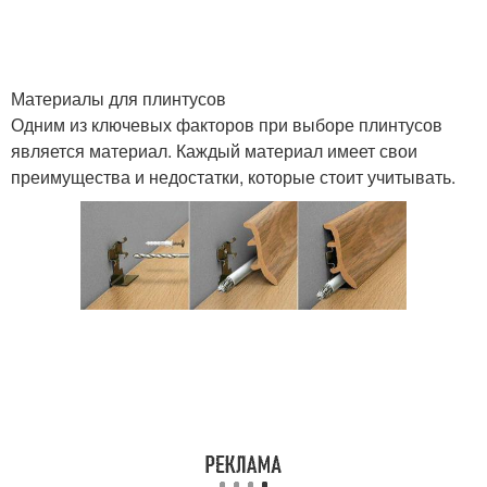
Материалы для
Плинтусы из дерева
напольных плинтусов
Материалы для плинтусов
Одним из ключевых факторов при выборе плинтусов
является материал. Каждый материал имеет свои
преимущества и недостатки, которые стоит учитывать.
Плинтусы с интерьером
Различные материалы
Современные
Плинтусы из металла
материалы
Деревянный плинтус
Металлический плинтус