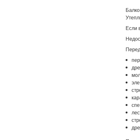
Балко
Утепл
Если 
Недос
Перед
пер
дре
мол
эле
стр
кар
спе
лес
стр
дре