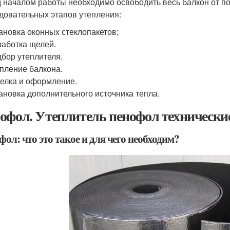
 началом работы необходимо освободить весь балкон от п
довательных этапов утепления:
ановка оконных стеклопакетов;
аботка щелей.
бор утеплителя.
пление балкона.
елка и оформление.
ановка дополнительного источника тепла.
офол. Утеплитель пенофол технически
ол: что это такое и для чего необходим?