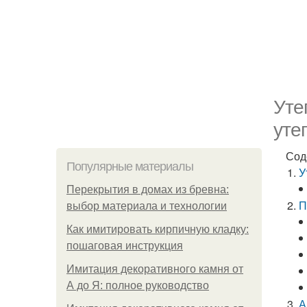
Уте
уте
Сод
Популярные материалы
У
Перекрытия в домах из бревна:
П
выбор материала и технологии
Как имитировать кирпичную кладку:
пошаговая инструкция
Имитация декоративного камня от
А до Я: полное руководство
А