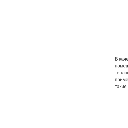
В кач
помещ
тепло
приме
такие