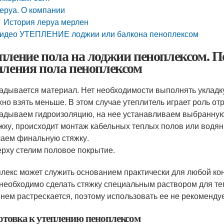
еруа. О компании
История леруа мерлен
идео УТЕПЛЕНИЕ лоджии или балкона пеноплексом
пление пола на лоджии пеноплексом. 
пления пола пеноплексом
адывается материал. Нет необходимости выполнять укладку
но взять меньше. В этом случае утеплитель играет роль о
адываем гидроизоляцию, на нее устанавливаем выбранную 
жку, происходит монтаж кабельных теплых полов или водян
аем финальную стяжку.
рху стелим половое покрытие.
лекс может служить основанием практически для любой ко
 необходимо сделать стяжку специальным раствором для те
нем растрескается, поэтому использовать ее не рекомендуе
отовка к утеплению пеноплексом