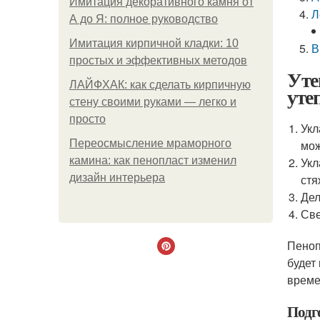
Имитация декоративного камня от
Л
А до Я: полное руководство
Имитация кирпичной кладки: 10
В
простых и эффективных методов
Уте
ЛАЙФХАК: как сделать кирпичную
уте
стену своими руками — легко и
просто
Укл
Переосмысление мраморного
мож
камина: как пенопласт изменил
Укл
дизайн интерьера
стя
Дел
Све
Пеноп
будет
време
Подг