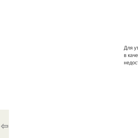
Для у
в кач
недос
⇦