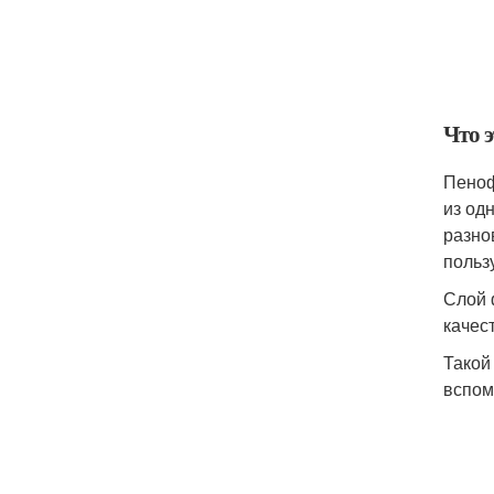
Что э
Пеноф
из од
разно
польз
Слой 
качес
Такой
вспом