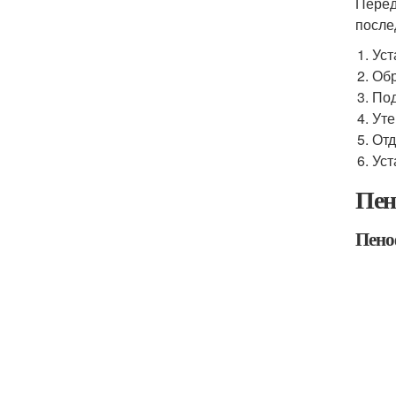
Перед
после
Уст
Обр
Под
Уте
Отд
Уст
Пен
Пеноф